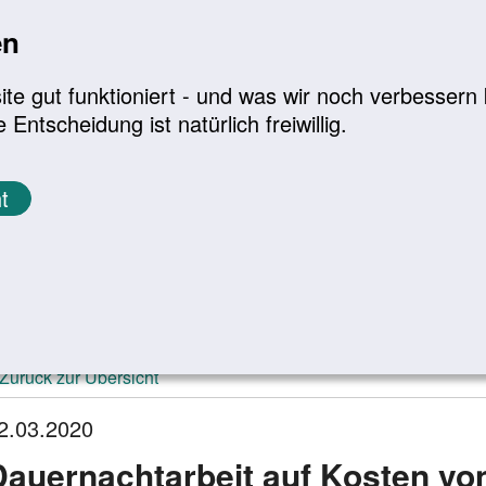
en
a
|
A+
Leichte Sprache
e gut funktioniert - und was wir noch verbessern k
tscheidung ist natürlich freiwillig.
Infomaterial
Service
t
ktuelle Meldungen
Zurück zur Übersicht
2.03.2020
Dauernachtarbeit auf Kosten vo