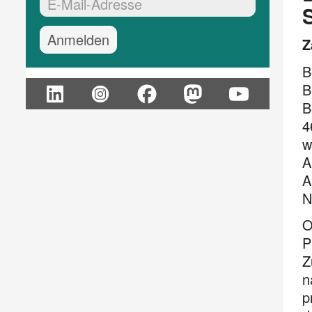
EMail-Adresse:*
Z
B
B
B
4
w
A
A
N
O
P
Z
n
p