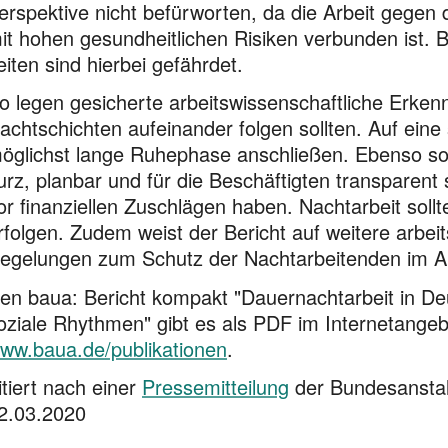
erspektive nicht befürworten, da die Arbeit gegen 
it hohen gesundheitlichen Risiken verbunden ist. 
eiten sind hierbei gefährdet.
o legen gesicherte arbeitswissenschaftliche Erken
achtschichten aufeinander folgen sollten. Auf eine
öglichst lange Ruhephase anschließen. Ebenso soll
urz, planbar und für die Beschäftigten transparent 
or finanziellen Zuschlägen haben. Nachtarbeit soll
rfolgen. Zudem weist der Bericht auf weitere arbei
egelungen zum Schutz der Nachtarbeitenden im Arb
en baua: Bericht kompakt "Dauernachtarbeit in Deu
oziale Rhythmen" gibt es als PDF im Internetange
ww.baua.de/publikationen
.
itiert nach einer
Pressemitteilung
der Bundes­anstal
2.03.2020