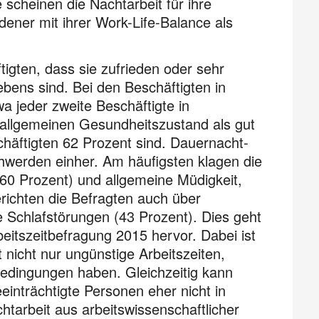
e scheinen die Nacht­arbeit für ihre
edener mit ihrer Work-Life-Balance als
igten, dass sie zufrieden oder sehr
ebens sind. Bei den Beschäftigten in
a jeder zweite Beschäftigte in
allge­meinen Gesund­heitszustand als gut
chäftigten 62 Pro­zent sind. Dauernacht­
chwerden einher. Am häufigs­ten klagen die
0 Prozent) und allgemeine Müdig­keit,
erichten die Befragten auch über
e Schlafstörungen (43 Prozent). Dies geht
eitszeitbefragung 2015 hervor. Dabei ist
 nicht nur ungünstige Arbeitszeiten,
bedin­gungen haben. Gleichzeitig kann
nträchtigte Perso­nen eher nicht in
arbeit aus arbeits­wissen­schaft­licher