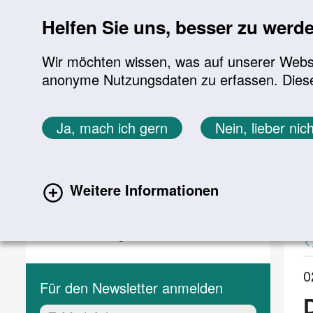
Sprung zur Servicenavigation
Sprung zur Hauptnavigation
Sprung zur Suche
Sprung zum Inhalt
Sprung zum Footer
Helfen Sie uns, besser zu werd
Wir möchten wissen, was auf unserer Websit
anonyme Nutzungsdaten zu erfassen. Diese En
Aktuelles
Themen
Sie befinden sich hier:
Ja, mach ich gern
Nein, lieber nich
Startseite
Aktuelles
Aktuelle Meldungen
Aktuelles
A
Weitere Informationen
(current)
Aktuelle Meldungen
Veranstaltungen
0
Für den Newsletter anmelden