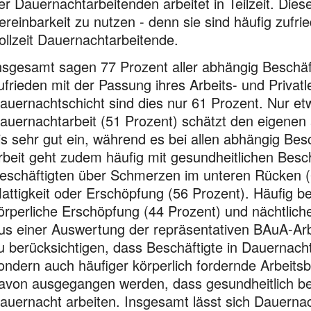
er Dauer­nacht­arbeitenden arbeitet in Teilzeit. Dies
ereinbarkeit zu nutzen - denn sie sind häufig zufri
ollzeit Dauernachtarbeitende.
nsgesamt sagen 77 Prozent aller abhängig Beschäft
ufrieden mit der Passung ihres Arbeits- und Privatl
auernachtschicht sind dies nur 61 Prozent. Nur etw
auernachtarbeit (51 Prozent) schätzt den eigenen 
is sehr gut ein, während es bei allen abhängig Bes
rbeit geht zudem häufig mit gesund­heit­lichen Bes
eschäftigten über Schmerzen im unteren Rücken (6
attig­keit oder Erschöpfung (56 Prozent). Häufig b
örperliche Erschöp­fung (44 Prozent) und nächtlich
us einer Auswertung der reprä­sentativen BAuA-Arb
u berücksichtigen, dass Beschäftigte in Dauernacht
ondern auch häufiger körperlich fordernde Arbeits­
avon ausgegangen werden, dass gesundheitlich beei
auernacht arbeiten. Insgesamt lässt sich Dauernacht