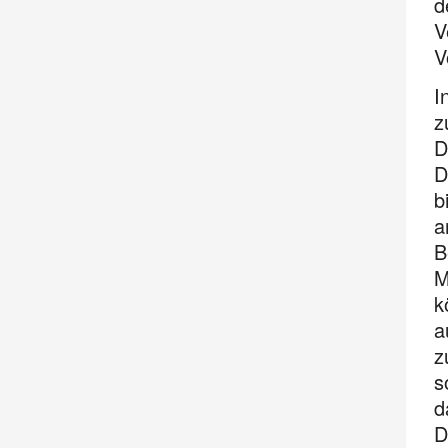
d
V
V
I
z
D
D
b
a
B
M
k
a
z
s
d
D