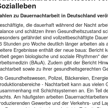
Sozialleben
ahlen zu Dauernachtarbeit in Deutschland veröf
eschäftigte, die dauerhaft während der Nacht arbei
alance
und schätzen ihren Gesundheits­zustand sch
esonders gefährdet sind vollzeitbeschäftigte Dauer­n
6 Stunden pro Woche deutlich länger arbeiten als and
eitere Ergebnisse enthält der neue baua: Bericht 
rbeit gegen biologische und soziale Rhythmen" der
rbeitsmedizin (BAuA). Zudem gibt der Bericht Hinw
achtarbeit sowie zu ihrer gesundheitsgerechten Ge
b Gesundheitswesen, Polizei, Bäckereien, Energ
roduktionsbereiche - Nacht­arbeit kann aus vielen Gr
usammen­hang mit Schicht­systemen an. Ein Teil der
achts. Am häufigsten arbeiten Dauernachtarbeite
rodu­zierenden Gewerbe und der Verkehrs- und Lage