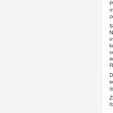
P
m
z
S
N
m
k
v
e
R
D
s
w
Z
0