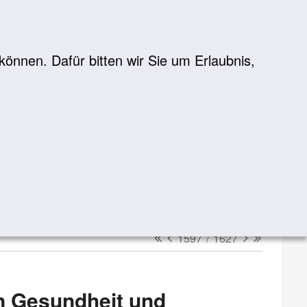
önnen. Dafür bitten wir Sie um Erlaubnis,
Suche
suchen
erster
vorheriger
nächster
letzter
1597
/
1627
n Gesundheit und