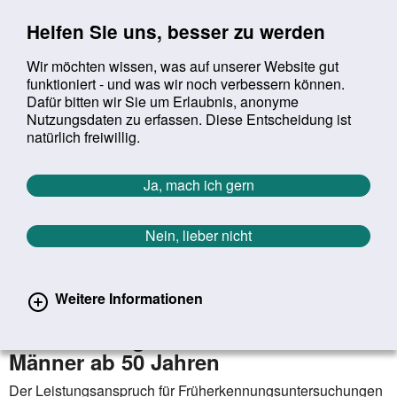
Sprung zur Servicenavigation
Sprung zur Hauptnavigation
Sprung zur Suche
Sprung zum Inhalt
Sprung zum Footer
Helfen Sie uns, besser zu werden
Wir möchten wissen, was auf unserer Website gut
funktioniert - und was wir noch verbessern können.
Suchbegriff:
Dafür bitten wir Sie um Erlaubnis, anonyme
Mob
suchen
Nutzungsdaten zu erfassen. Diese Entscheidung ist
Sie befinden sich hier:
Startseite
Aktuelles
Aktuelle Meldungen
natürlich freiwillig.
Aktuelle Meldungen
Ja, mach ich gern
Nein, lieber nicht
erster
vorheriger
nächs
letz
Zurück zur Übersicht
226
/
1627
16.01.2025
Weitere Informationen
Darmkrebsvorsorge wird einfacher:
Gleiches Angebot für Frauen und
Männer ab 50 Jahren
Der Leistungsanspruch für Früherkennungsuntersuchungen