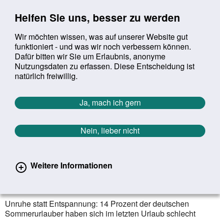
Sprung zur Servicenavigation
Sprung zur Hauptnavigation
Sprung zur Suche
Sprung zum Inhalt
Sprung zum Footer
Helfen Sie uns, besser zu werden
Wir möchten wissen, was auf unserer Website gut
funktioniert - und was wir noch verbessern können.
Suchbegriff:
Dafür bitten wir Sie um Erlaubnis, anonyme
Mob
suchen
Nutzungsdaten zu erfassen. Diese Entscheidung ist
Sie befinden sich hier:
Startseite
Aktuelles
Aktuelle Meldungen
natürlich freiwillig.
Aktuelle Meldungen
Ja, mach ich gern
Nein, lieber nicht
erster
vorheriger
nächs
letz
Zurück zur Übersicht
129
/
1627
15.09.2025
Weitere Informationen
DAK-Urlaubsreport: Zur Ruhe
kommen fällt vielen schwer
Unruhe statt Entspannung: 14 Prozent der deutschen
Sommerurlauber haben sich im letzten Urlaub schlecht