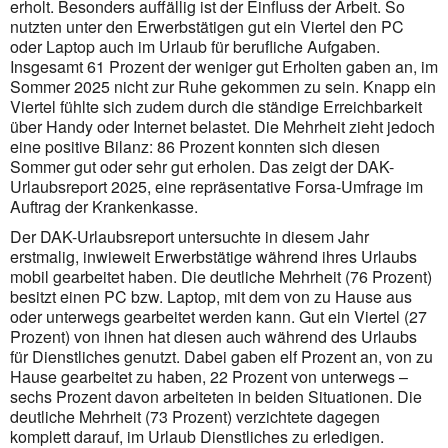
erholt. Besonders auffällig ist der Einfluss der Arbeit. So
nutzten unter den Erwerbstätigen gut ein Viertel den PC
oder Laptop auch im Urlaub für berufliche Aufgaben.
Insgesamt 61 Prozent der weniger gut Erholten gaben an, im
Sommer 2025 nicht zur Ruhe gekommen zu sein. Knapp ein
Viertel fühlte sich zudem durch die ständige Erreichbarkeit
über Handy oder Internet belastet. Die Mehrheit zieht jedoch
eine positive Bilanz: 86 Prozent konnten sich diesen
Sommer gut oder sehr gut erholen. Das zeigt der DAK-
Urlaubsreport 2025, eine repräsentative Forsa-Umfrage im
Auftrag der Krankenkasse.
Der DAK-Urlaubsreport untersuchte in diesem Jahr
erstmalig, inwieweit Erwerbstätige während ihres Urlaubs
mobil gearbeitet haben. Die deutliche Mehrheit (76 Prozent)
besitzt einen PC bzw. Laptop, mit dem von zu Hause aus
oder unterwegs gearbeitet werden kann. Gut ein Viertel (27
Prozent) von ihnen hat diesen auch während des Urlaubs
für Dienstliches genutzt. Dabei gaben elf Prozent an, von zu
Hause gearbeitet zu haben, 22 Prozent von unterwegs –
sechs Prozent davon arbeiteten in beiden Situationen. Die
deutliche Mehrheit (73 Prozent) verzichtete dagegen
komplett darauf, im Urlaub Dienstliches zu erledigen.