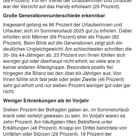
(69 Prozent). Für ein Viertel der Urlauberinnen und Urlauber
war der Verzicht auf das Handy erholsam (25 Prozent).
Große Generationenunterschiede erkennbar
Insgesamt gelang es 86 Prozent der Urlauberinnen und
Urlauber, sich im Sommerurlaub 2025 gut zu erholen. Dabei
erholten sich Männer (89 Prozent) eher als Frauen (82
Prozent). Beim Blick auf die Generationen zeigt sich ein
deutliches Ungleichgewicht: Am schlechtesten schnitten die
30- bis 44-Jährigen ab. 23 Prozent von ihnen fühlten sich
weniger gut oder überhaupt nicht erholt, so viele wie in
keiner anderen Altersgruppe. Besonders positiv fiel
hingegen die Bilanz bei den über 60-Jährigen aus: Von
ihnen fühlte sich fast jede oder jeder Zweite (46 Prozent)
sehr gut erholt und nur sieben Prozent weniger gut oder gar
nicht.
Weniger Erkrankungen als im Vorjahr
Sieben Prozent der Befragten gaben an, im Sommerurlaub
krank oder verletzt gewesen zu sein. Im Vorjahr waren es
zehn Prozent. Am häufigsten litten Betroffene unter
Erkältungen (48 Prozent). Knapp ein Drittel berichtete von
Unfällen oder Stürzen (29 Prozent). 18 Prozent der