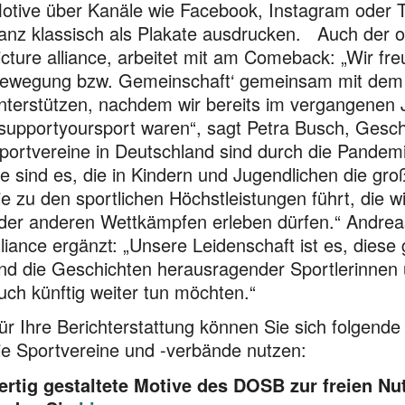
otive über Kanäle wie Facebook, Instagram oder Ti
anz klassisch als Plakate ausdrucken. Auch der of
icture alliance, arbeitet mit am Comeback: „Wir fr
ewegung bzw. Gemeinschaft‘ gemeinsam mit dem 
nterstützen, nachdem wir bereits im vergangenen
supportyoursport waren“, sagt Petra Busch, Geschäf
portvereine in Deutschland sind durch die Pandemi
ie sind es, die in Kindern und Jugendlichen die gr
ie zu den sportlichen Höchstleistungen führt, die 
der anderen Wettkämpfen erleben dürfen.“ Andreas
lliance ergänzt: „Unsere Leidenschaft ist es, dies
nd die Geschichten herausragender Sportlerinnen u
uch künftig weiter tun möchten.“
ür Ihre Berichterstattung können Sie sich folgende
ie Sportvereine und -verbände nutzen:
ertig gestaltete Motive des DOSB zur freien Nu