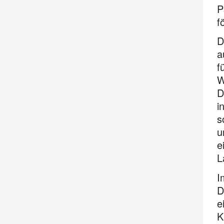
P
f
D
a
f
W
D
i
s
u
e
L
I
D
e
K