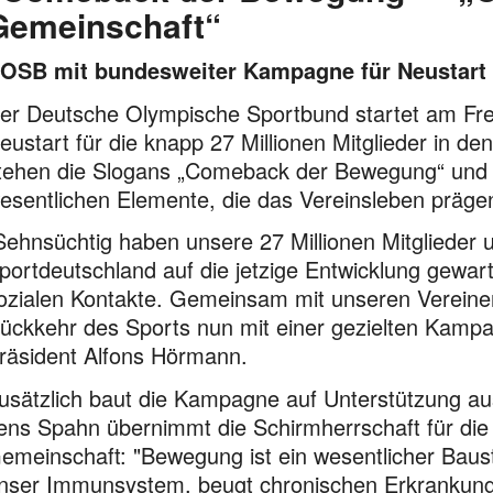
Gemeinschaft“
OSB mit bundesweiter Kampagne für Neustart
er Deutsche Olympische Sportbund startet am Fr
eustart für die knapp 27 Millionen Mitglieder in d
tehen die Slogans „Comeback der Bewegung“ und 
esentlichen Elemente, die das Vereinsleben präge
Sehnsüchtig haben unsere 27 Millionen Mitglieder u
portdeutschland auf die jetzige Entwicklung gewart
ozialen Kontakte. Gemeinsam mit unseren Vereine
ückkehr des Sports nun mit einer gezielten Kampa
räsident Alfons Hörmann.
usätzlich baut die Kampagne auf Unterstützung aus
ens Spahn übernimmt die Schirmherrschaft für d
emeinschaft: "Bewegung ist ein wesentlicher Baust
nser Immunsystem, beugt chronischen Erkrankungen 