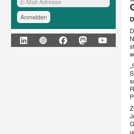
EMail-Adresse:*
D
D
N
s
w
„
S
s
R
P
Z
J
G
u