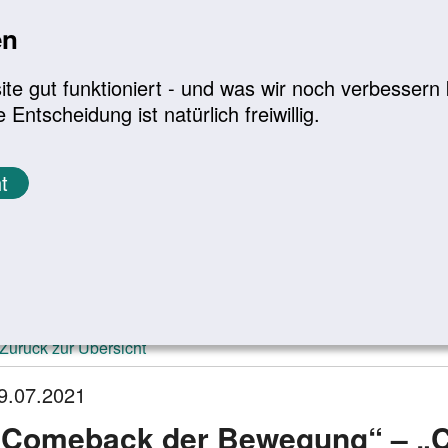
en
a
|
A+
Leichte Sprache
e gut funktioniert - und was wir noch verbessern k
tscheidung ist natürlich freiwillig.
Infomaterial
Service
t
ktuelle Meldungen
Zurück zur Übersicht
9.07.2021
„Comeback der Bewegung“ – „