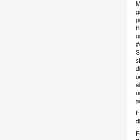
M
g
p
B
u
#
S
s
d
o
a
u
a
F
d
F