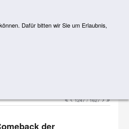
önnen. Dafür bitten wir Sie um Erlaubnis,
Suche
suchen
erster
vorheriger
nächster
letzter
1247
/
1627
Comeback der