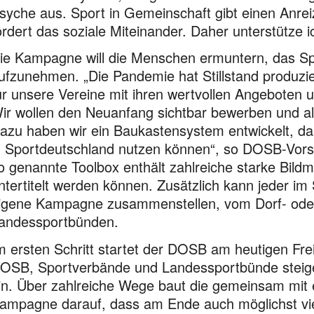
syche aus. Sport in Gemeinschaft gibt einen Anreiz,
ördert das soziale Miteinander. Daher unterstüt
ie Kampagne will die Menschen ermuntern, das Spo
ufzunehmen. „Die Pandemie hat Stillstand produzier
ür unsere Vereine mit ihren wertvollen Angeboten 
ir wollen den Neuanfang sichtbar bewerben und alle
azu haben wir ein Baukastensystem entwickelt, d
n Sportdeutschland nutzen können“, so DOSB-Vors
o genannte Toolbox enthält zahlreiche starke Bildm
ntertitelt werden können. Zusätzlich kann jeder im
igene Kampagne zusammenstellen, vom Dorf- oder 
andessportbünden.
m ersten Schritt startet der DOSB am heutigen Fr
OSB, Sportverbände und Landessportbünde steigen
in. Über zahlreiche Wege baut die gemeinsam mit 
ampagne darauf, dass am Ende auch möglichst vie