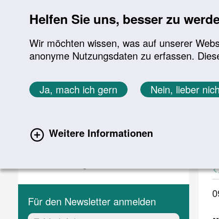
Sprung zur Servicenavigation
Sprung zur Hauptnavigation
Sprung zur Suche
Sprung zum Inhalt
Sprung zum Footer
Helfen Sie uns, besser zu werd
Wir möchten wissen, was auf unserer Websit
anonyme Nutzungsdaten zu erfassen. Diese En
Aktuelles
Themen
Sie befinden sich hier:
Ja, mach ich gern
Nein, lieber nich
Startseite
Aktuelles
Aktuelle Meldungen
Aktuelles
A
Weitere Informationen
(current)
Aktuelle Meldungen
Veranstaltungen
0
Für den Newsletter anmelden