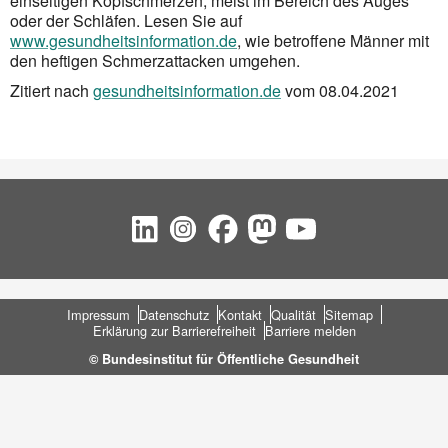
einseitigen Kopfschmerzen, meist im Bereich des Auges
oder der Schläfen. Lesen Sie auf
www.gesundheitsinformation.de
, wie betroffene Männer mit
den heftigen Schmerzattacken umgehen.
Zitiert nach
gesundheitsinformation.de
vom 08.04.2021
Social Bookmarks
Fußbereich
Impressum
Datenschutz
Kontakt
Qualität
Sitemap
Erklärung zur Barrierefreiheit
Barriere melden
© Bundesinstitut für Öffentliche Gesundheit