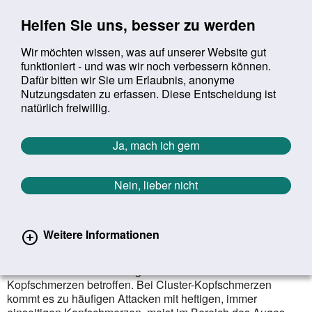
Sprung zur Servicenavigation
Sprung zur Hauptnavigation
Sprung zur Suche
Sprung zum Inhalt
Sprung zum Footer
Helfen Sie uns, besser zu werden
Wir möchten wissen, was auf unserer Website gut
funktioniert - und was wir noch verbessern können.
Suchbegriff:
Dafür bitten wir Sie um Erlaubnis, anonyme
Mob
suchen
Nutzungsdaten zu erfassen. Diese Entscheidung ist
Sie befinden sich hier:
Startseite
Aktuelles
Aktuelle Meldungen
natürlich freiwillig.
Aktuelle Meldungen
Ja, mach ich gern
Nein, lieber nicht
erster
vorheriger
nächs
letz
Zurück zur Übersicht
1343
/
1627
08.04.2021
Weitere Informationen
Cluster-Kopfschmerzen
Männer sind dreimal häufiger als Frauen von Cluster-
Kopfschmerzen betroffen. Bei Cluster-Kopfschmerzen
kommt es zu häufigen Attacken mit heftigen, immer