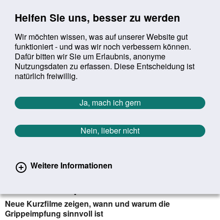
Sprung zur Servicenavigation
Sprung zur Hauptnavigation
Sprung zur Suche
Sprung zum Inhalt
Sprung zum Footer
Helfen Sie uns, besser zu werden
Wir möchten wissen, was auf unserer Website gut
funktioniert - und was wir noch verbessern können.
Suchbegriff:
Dafür bitten wir Sie um Erlaubnis, anonyme
Mob
suchen
Nutzungsdaten zu erfassen. Diese Entscheidung ist
Sie befinden sich hier:
Startseite
Aktuelles
Aktuelle Meldungen
natürlich freiwillig.
Aktuelle Meldungen
Ja, mach ich gern
Nein, lieber nicht
erster
vorheriger
nächs
letz
Zurück zur Übersicht
1617
/
1628
23.01.2020
Weitere Informationen
BZgA empfiehlt: Jetzt gegen
Influenza impfen lassen
Neue Kurzfilme zeigen, wann und warum die
Grippeimpfung sinnvoll ist