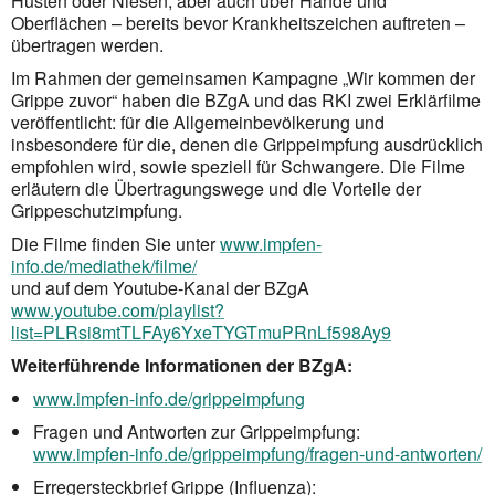
Husten oder Niesen, aber auch über Hände und
Oberflächen – bereits bevor Krankheitszeichen auftreten –
übertragen werden.
Im Rahmen der gemeinsamen Kampagne „Wir kommen der
Grippe zuvor“ haben die BZgA und das RKI zwei Erklärfilme
veröffentlicht: für die Allgemeinbevölkerung und
insbesondere für die, denen die Grippe­impfung ausdrücklich
empfohlen wird, sowie speziell für Schwangere. Die Filme
erläutern die Übertragungs­wege und die Vorteile der
Grippeschutzimpfung.
Die Filme finden Sie unter
www.impfen-
info.de/mediathek/filme/
und auf dem Youtube-Kanal der BZgA
www.youtube.com/playlist?
list=PLRsi8mtTLFAy6YxeTYGTmuPRnLf598Ay9
Weiterführende Informationen der BZgA:
www.impfen-info.de/grippeimpfung
Fragen und Antworten zur Grippeimpfung:
www.impfen-info.de/grippeimpfung/fragen-und-antworten/
Erregersteckbrief Grippe (Influenza):