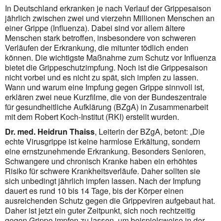
In Deutschland erkranken je nach Verlauf der Grippesaison
jährlich zwischen zwei und vierzehn Millionen Menschen an
einer Grippe (Influenza). Dabei sind vor allem ältere
Menschen stark betroffen, insbesondere von schweren
Verläufen der Erkran­kung, die mitunter tödlich enden
können. Die wichtigste Maßnahme zum Schutz vor Influenza
bietet die Grippe­schutz­impfung. Noch ist die Grippesaison
nicht vorbei und es nicht zu spät, sich impfen zu lassen.
Wann und warum eine Impfung gegen Grippe sinnvoll ist,
erklären zwei neue Kurzfilme, die von der Bundeszentrale
für gesundheitliche Aufklärung (BZgA) in Zusammen­arbeit
mit dem Robert Koch-Institut (RKI) erstellt wurden.
Dr. med. Heidrun Thaiss
, Leiterin der BZgA, betont: „Die
echte Virusgrippe ist keine harmlose Erkältung, sondern
eine ernstzunehmende Erkrankung. Besonders Senioren,
Schwangere und chronisch Kranke haben ein erhöhtes
Risiko für schwere Krankheitsverläufe. Daher sollten sie
sich unbedingt jährlich impfen lassen. Nach der Impfung
dauert es rund 10 bis 14 Tage, bis der Körper einen
ausreichenden Schutz gegen die Grippeviren aufgebaut hat.
Daher ist jetzt ein guter Zeitpunkt, sich noch rechtzeitig
gegen Grippe impfen zu lassen, um beispielsweise in der