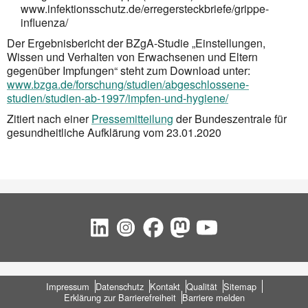
www.infektionsschutz.de/erregersteckbriefe/grippe-
influenza/
Der Ergebnisbericht der BZgA-Studie „Einstellungen,
Wissen und Verhalten von Erwachsenen und Eltern
gegenüber Impfungen“ steht zum Download unter:
www.bzga.de/forschung/studien/abgeschlossene-
studien/studien-ab-1997/impfen-und-hygiene/
Zitiert nach einer
Pressemitteilung
der Bundeszentrale für
gesundheitliche Aufklärung vom 23.01.2020
Social Bookmarks
Fußbereich
Impressum
Datenschutz
Kontakt
Qualität
Sitemap
Erklärung zur Barrierefreiheit
Barriere melden