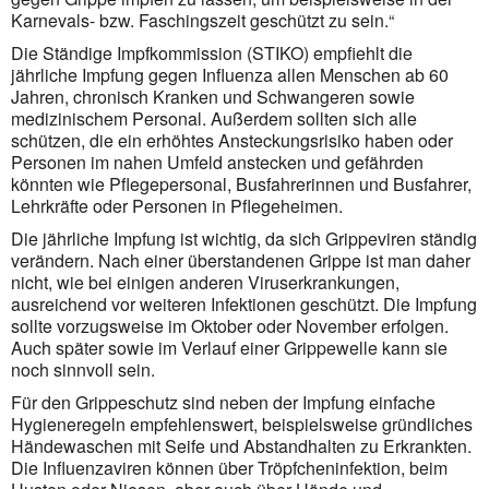
Karnevals- bzw. Faschingszeit geschützt zu sein.“
Die Ständige Impfkommission (STIKO) empfiehlt die
jährliche Impfung gegen Influenza allen Menschen ab 60
Jahren, chronisch Kranken und Schwangeren sowie
medizinischem Personal. Außerdem sollten sich alle
schützen, die ein erhöhtes Ansteckungsrisiko haben oder
Personen im nahen Umfeld anstecken und gefähr­den
könnten wie Pflegepersonal, Busfahrerinnen und Busfahrer,
Lehrkräfte oder Personen in Pflege­heimen.
Die jährliche Impfung ist wichtig, da sich Grippeviren ständig
verändern. Nach einer überstandenen Grippe ist man daher
nicht, wie bei einigen anderen Viruserkrankungen,
ausreichend vor weiteren Infektionen geschützt. Die Impfung
sollte vorzugsweise im Oktober oder November erfolgen.
Auch später sowie im Verlauf einer Grippewelle kann sie
noch sinnvoll sein.
Für den Grippeschutz sind neben der Impfung einfache
Hygieneregeln empfehlenswert, beispielsweise gründ­liches
Händewaschen mit Seife und Abstandhalten zu Erkrankten.
Die Influenzaviren können über Tröpfcheninfektion, beim