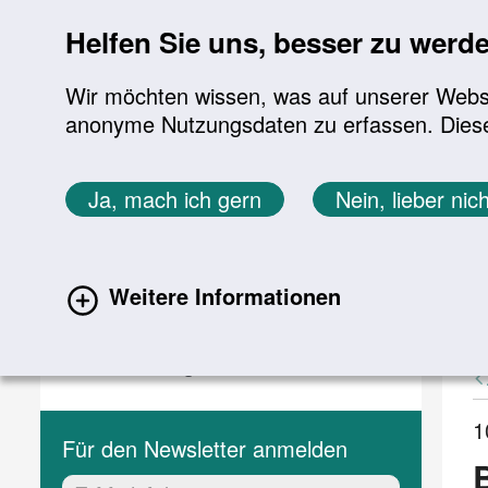
Sprung zur Servicenavigation
Sprung zur Hauptnavigation
Sprung zur Suche
Sprung zum Inhalt
Sprung zum Footer
Helfen Sie uns, besser zu werd
Wir möchten wissen, was auf unserer Websit
anonyme Nutzungsdaten zu erfassen. Diese En
Aktuelles
Themen
Sie befinden sich hier:
Ja, mach ich gern
Nein, lieber nich
Startseite
Aktuelles
Aktuelle Meldungen
Aktuelles
A
Weitere Informationen
(current)
Aktuelle Meldungen
Veranstaltungen
1
Für den Newsletter anmelden