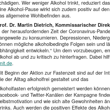
chädigen. Wer weniger Alkohol trinkt, reduziert da
ine Alkohol-Pause wirkt sich zudem positiv auf den
as allgemeine Wohlbefinden aus.
rof. Dr. Martin Dietrich, Kommissarischer Dire
n der herausfordernden Zeit der Coronavirus-Pandem
angeweile zu konsumieren. Depressionen, Niederg
önnen mögliche alkoholbedingte Folgen sein und län
bhängigkeit entwickeln.“ Um dem vorzubeugen, em
lkohol ab und zu kritisch zu hinter­fragen. Dabei hil
imit.de
.
it Beginn der Aktion zur Fastenzeit sind auf der I
ie der Alltag alkoholfrei gestaltet und das
lkoholfasten erfolgreich gemeistert werden könne
acebook- und Twitter-Kanälen der Kampagne finden
elbstmotivation und wie sich alte Gewohnheiten än
rinks. Auch werden die positiven Effekte des Alkoh