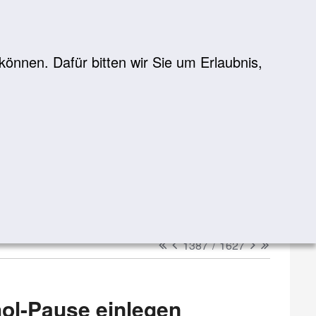
önnen. Dafür bitten wir Sie um Erlaubnis,
Suche
suchen
erster
vorheriger
nächster
letzter
1387
/
1627
hol-Pause einlegen