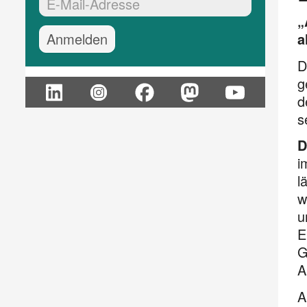
EMail-Adresse:*
„
a
D
g
d
s
D
i
l
w
u
E
G
A
A