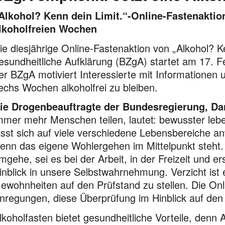
Alkohol? Kenn dein Limit.“-Online-Fastenaktion
lkoholfreien Wochen
ie diesjährige Online-Fastenaktion von „Alkohol? K
esundheitliche Aufklärung (BZgA) startet am 17. 
er BZgA motiviert Interessierte mit Informationen
echs Wochen alkoholfrei zu bleiben.
ie Drogenbeauftragte der Bundesregierung, Da
mmer mehr Menschen teilen, lautet: bewusster lebe
ässt sich auf viele verschiedene Lebensbereiche a
enn das eigene Wohlergehen im Mittelpunkt steht.
mgehe, sei es bei der Arbeit, in der Freizeit und er
inblick in unsere Selbstwahrnehmung. Verzicht ist 
ewohnheiten auf den Prüfstand zu stellen. Die Onli
nregungen, diese Überprüfung im Hinblick auf de
lkoholfasten bietet gesundheitliche Vorteile, denn A