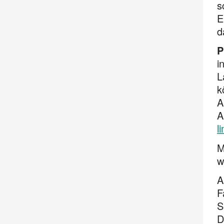
s
E
d
P
i
L
k
A
A
l
M
w
A
F
S
D