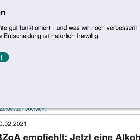
en
a
|
A+
Leichte Sprache
e gut funktioniert - und was wir noch verbessern k
tscheidung ist natürlich freiwillig.
Infomaterial
Service
t
ktuelle Meldungen
Zurück zur Übersicht
0.02.2021
BZgA empfiehlt: Jetzt eine Alko