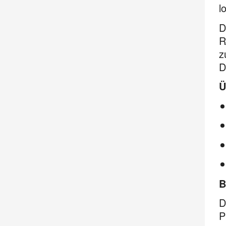
l
D
R
z
D
Ü
B
D
P