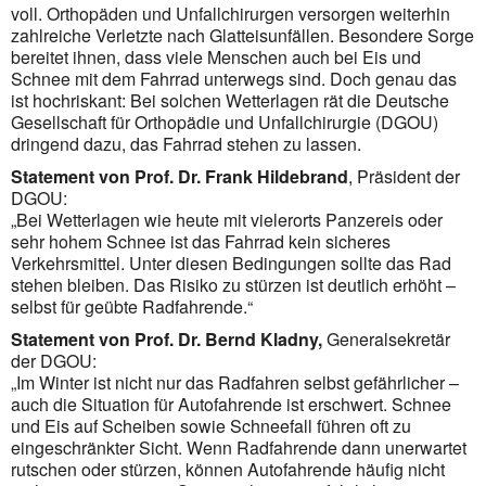
voll. Orthopäden und Unfallchirurgen versorgen weiterhin
zahlreiche Verletzte nach Glatteisunfällen. Besondere Sorge
bereitet ihnen, dass viele Menschen auch bei Eis und
Schnee mit dem Fahrrad unterwegs sind. Doch genau das
ist hochriskant: Bei solchen Wetterlagen rät die Deutsche
Gesellschaft für Orthopädie und Unfallchirurgie (DGOU)
dringend dazu, das Fahrrad stehen zu lassen.
Statement von Prof. Dr. Frank Hildebrand
, Präsident der
DGOU:
„Bei Wetterlagen wie heute mit vielerorts Panzereis oder
sehr hohem Schnee ist das Fahrrad kein sicheres
Verkehrsmittel. Unter diesen Bedingungen sollte das Rad
stehen bleiben. Das Risiko zu stürzen ist deutlich erhöht –
selbst für geübte Radfahrende.“
Statement von Prof. Dr. Bernd Kladny,
Generalsekretär
der DGOU:
„Im Winter ist nicht nur das Radfahren selbst gefährlicher –
auch die Situation für Autofahrende ist erschwert. Schnee
und Eis auf Scheiben sowie Schneefall führen oft zu
eingeschränkter Sicht. Wenn Radfahrende dann unerwartet
rutschen oder stürzen, können Autofahrende häufig nicht