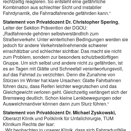
rechtzeitig reagieren. So entsteht eine gefährliche
Kombination aus schlechter Sicht und instabiler
Fahrdynamik, die Fahrradfahrende gefährden kann.“
Statement von Privatdozent Dr. Christopher Spering
,
Leiter der Sektion Prävention der DGOU:
„Radfahrende gehören selbstverständlich zum
Straßenverkehr. Unter winterlichen Bedingungen werden sie
jedoch für andere Verkehrsteilnehmende schwerer
einschätzbar und schlechter sichtbar. Das macht sie nicht
zum Problem, sondern zur besonders schutzbedürftigen
Gruppe. Um sich selbst und andere nicht zu gefährden, ist
es an Tagen mit Glätte und Schneefall verantwortungsvoll,
auf das Fahrrad zu verzichten. Denn die Zunahme von
Stürzen im Winter hat klare Ursachen: Glatte Fahrbahnen
führen dazu, dass Reifen leichter wegrutschen und das
Gleichgewicht verloren geht. Gleichzeitig verlängert sich der
Bremsweg deutlich. Schon kleine Lenkbewegungen oder
Ausweichmanöver können dann zum Sturz führen.“
Statement von Privatdozent Dr. Michael Zyskowski,
Oberarzt Klinik und Poliklinik für Unfallchirurgie, TUM
Klinikum Rechts der Isar:
„Wir beobachten in unserer Klinik, dass sich Fahrradunfälle