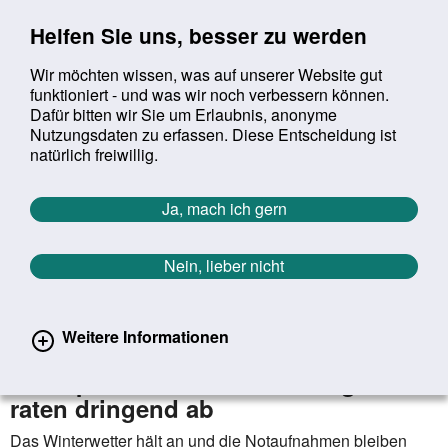
Sprung zur Servicenavigation
Sprung zur Hauptnavigation
Sprung zur Suche
Sprung zum Inhalt
Sprung zum Footer
Helfen Sie uns, besser zu werden
Wir möchten wissen, was auf unserer Website gut
funktioniert - und was wir noch verbessern können.
Suchbegriff:
Dafür bitten wir Sie um Erlaubnis, anonyme
Mob
suchen
Nutzungsdaten zu erfassen. Diese Entscheidung ist
Sie befinden sich hier:
Startseite
Aktuelles
Aktuelle Meldungen
natürlich freiwillig.
Aktuelle Meldungen
Ja, mach ich gern
Nein, lieber nicht
erster
vorheriger
nächs
letz
Zurück zur Übersicht
68
/
1627
27.01.2026
Weitere Informationen
Bei Eis und Schnee kein Fahrrad:
Orthopäden und Unfallchirurgen
raten dringend ab
Das Winterwetter hält an und die Notaufnahmen bleiben