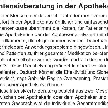
Intensivberatung in der Apothek
eder Mensch, der dauerhaft fünf oder mehr verordn
ofort in der Apotheke ausführlicher und umfassend
rankenkasse übernimmt die Kosten, für Patientinne
ie Apothekerin oder der Apotheker analysiert mit 
edikamente, die eingenommen werden. Dabei wird
ermeidbare Anwendungsprobleme hingewiesen. „In 
nd Patienten zu ihrer gesamten Medikation berate
atienten selbst erworben wurden und von denen die Ä
eiß. Diese Dienstleistung mündet in einem vollstän
atienten. Dadurch können die Effektivität und Siche
erden“, sagt Gabriele Regina Overwiening, Präsi
eutscher Apothekerverbände.
iese intensivierte Beratung besteht aus zwei Gesp
wischen der Apothekerin oder dem Apotheker und d
rsten Gespräch wird die individuelle Gesamtmedikat