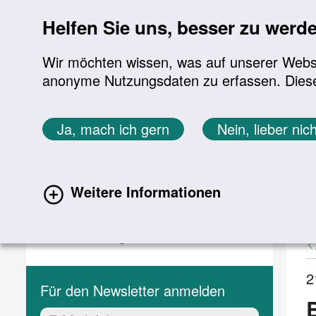
Sprung zur Servicenavigation
Sprung zur Hauptnavigation
Sprung zur Suche
Sprung zum Inhalt
Sprung zum Footer
Helfen Sie uns, besser zu werd
Wir möchten wissen, was auf unserer Websit
anonyme Nutzungsdaten zu erfassen. Diese En
Aktuelles
Themen
Sie befinden sich hier:
Ja, mach ich gern
Nein, lieber nich
Startseite
Aktuelles
Aktuelle Meldungen
Aktuelles
A
Weitere Informationen
(current)
Aktuelle Meldungen
Veranstaltungen
2
Für den Newsletter anmelden