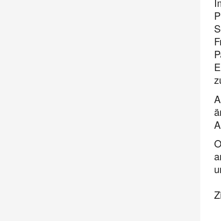
I
P
S
F
P
E
z
A
ä
A
O
a
u
Z