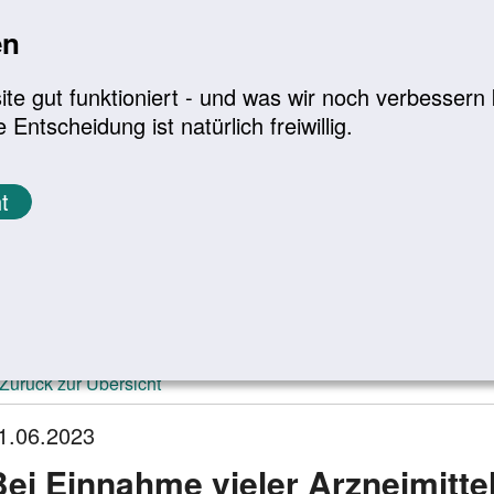
en
a
|
A+
Leichte Sprache
e gut funktioniert - und was wir noch verbessern k
tscheidung ist natürlich freiwillig.
Infomaterial
Service
t
ktuelle Meldungen
Zurück zur Übersicht
1.06.2023
Bei Einnahme vieler Arzneimitte