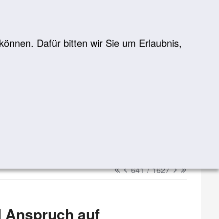
önnen. Dafür bitten wir Sie um Erlaubnis,
Suche
suchen
erster
vorheriger
nächster
letzter
641
/
1627
l Anspruch auf