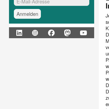
EMail-Adresse:*
J
s
K
D
M
v
u
P
w
P
w
D
D
z
e