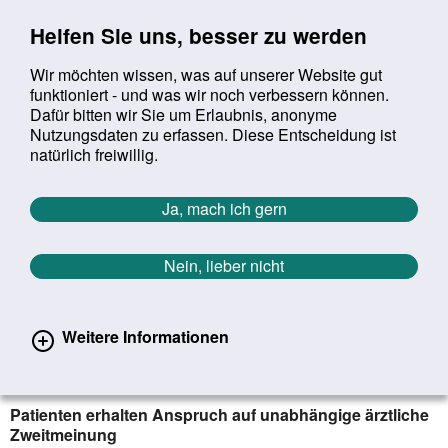
Sprung zur Servicenavigation
Sprung zur Hauptnavigation
Sprung zur Suche
Sprung zum Inhalt
Sprung zum Footer
Helfen Sie uns, besser zu werden
Wir möchten wissen, was auf unserer Website gut
funktioniert - und was wir noch verbessern können.
Suchbegriff:
Dafür bitten wir Sie um Erlaubnis, anonyme
Mob
suchen
Nutzungsdaten zu erfassen. Diese Entscheidung ist
Sie befinden sich hier:
Startseite
Aktuelles
Aktuelle Meldungen
natürlich freiwillig.
Aktuelle Meldungen
Ja, mach ich gern
Nein, lieber nicht
erster
vorheriger
nächs
letz
Zurück zur Übersicht
298
/
1627
19.09.2024
Weitere Informationen
Behandlung von lokalem
Prostatakrebs ohne Metastasen
Patienten erhalten Anspruch auf unabhängige ärztliche
Zweitmeinung