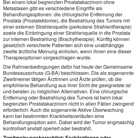
Bei einem lokal begrenzten Prostatakarzinom ohne
Metastasen gibt es verschiedene Eingriffe als
Behandlungsoptionen: die chirurgische Entfernung der
Prostata (Prostatektomie), die Bestrahlung des Tumors mit
einer externen Strahlenquelle (perkutane Strahlentherapie)
sowie die Einbringung einer Strahlenquelle in die Prostata
zur internen Bestrahlung (Brachytherapie). Künftig können
gesetzlich versicherte Patienten sich eine unabhängige
zweite ärztliche Meinung einholen, wenn ihnen eine dieser
Therapieoptionen vorgeschlagen wurde.
Die Rahmenbedingungen dafür hat heute der Gemeinsame
Bundesausschuss (G-BA) beschlossen. Die als sogenannte
Zweitmeiner tätigen Ärztinnen und Ärzte prüfen, ob die
empfohlene Behandlung aus ihrer Sicht die geeignetste ist
und beraten zu möglichen Alternativen. Eine chirurgische
Entfernung oder Bestrahlung des Tumors ist beim lokal
begrenzten Prostatakarzinom nicht in allen Fällen zwingend
erforderlich: Auch die sogenannte Aktive Überwachung
kann bei bestimmten Krankheitsverläufen eine
Behandlungsoption sein. Dabei wird der Tumor engmaschig
kontrolliert anstatt operiert oder bestrahlt.
Zweitmeinungsberechtigt: Fachärztinnen oder