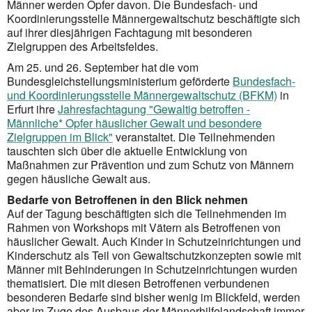
Männer werden Opfer davon. Die Bundesfach- und
Koordinierungsstelle Männergewaltschutz beschäftigte sich
auf ihrer diesjährigen Fachtagung mit besonderen
Zielgruppen des Arbeitsfeldes.
Am 25. und 26. September hat die vom
Bundesgleichstellungsministerium geförderte
Bundesfach-
und Koordinierungsstelle Männergewaltschutz (BFKM)
in
Erfurt ihre
Jahresfachtagung "Gewaltig betroffen -
Männliche* Opfer häuslicher Gewalt und besondere
Zielgruppen im Blick"
veranstaltet. Die Teilnehmenden
tauschten sich über die aktuelle Entwicklung von
Maßnahmen zur Prävention und zum Schutz von Männern
gegen häusliche Gewalt aus.
Bedarfe von Betroffenen in den Blick nehmen
Auf der Tagung beschäftigten sich die Teilnehmenden im
Rahmen von Workshops mit Vätern als Betroffenen von
häuslicher Gewalt. Auch Kinder in Schutzeinrichtungen und
Kinderschutz als Teil von Gewaltschutzkonzepten sowie mit
Männer mit Behin­derungen in Schutzeinrichtungen wurden
thematisiert. Die mit diesen Betroffenen verbundenen
besonderen Bedarfe sind bisher wenig im Blickfeld, werden
aber im Zuge des Ausbaus der Männerhilfelandschaft immer