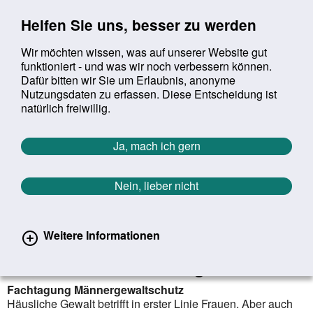
Sprung zur Servicenavigation
Sprung zur Hauptnavigation
Sprung zur Suche
Sprung zum Inhalt
Sprung zum Footer
Helfen Sie uns, besser zu werden
Wir möchten wissen, was auf unserer Website gut
funktioniert - und was wir noch verbessern können.
Suchbegriff:
Dafür bitten wir Sie um Erlaubnis, anonyme
Mob
suchen
Nutzungsdaten zu erfassen. Diese Entscheidung ist
Sie befinden sich hier:
Startseite
Aktuelles
Aktuelle Meldungen
natürlich freiwillig.
Aktuelle Meldungen
Ja, mach ich gern
Nein, lieber nicht
erster
vorheriger
nächs
letz
Zurück zur Übersicht
534
/
1627
26.09.2023
Weitere Informationen
Bedarf an Präventions- und
Schutzmaßnahmen steigt
Fachtagung Männergewaltschutz
Häusliche Gewalt betrifft in erster Linie Frauen. Aber auch