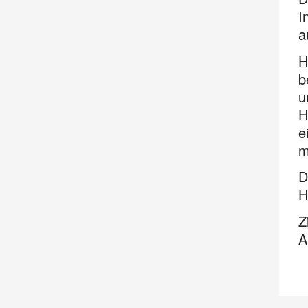
I
a
H
b
u
H
e
m
D
H
Z
A