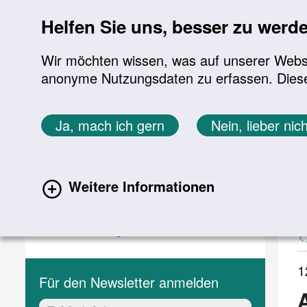
Sprung zur Servicenavigation
Sprung zur Hauptnavigation
Sprung zur Suche
Sprung zum Inhalt
Sprung zum Footer
Helfen Sie uns, besser zu werd
Wir möchten wissen, was auf unserer Websit
anonyme Nutzungsdaten zu erfassen. Diese En
Aktuelles
Themen
Sie befinden sich hier:
Ja, mach ich gern
Nein, lieber nich
Startseite
Aktuelles
Aktuelle Meldungen
Aktuelles
A
Weitere Informationen
(current)
Aktuelle Meldungen
Veranstaltungen
1
Für den Newsletter anmelden