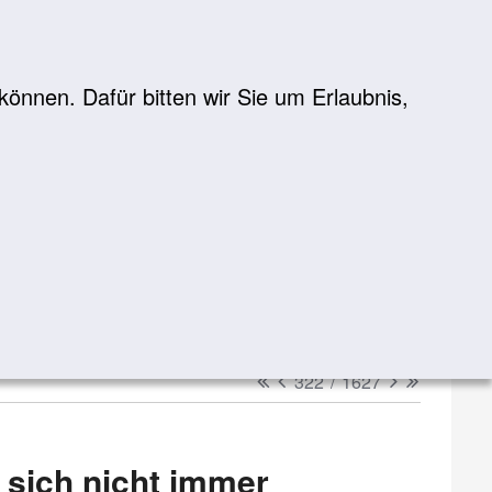
önnen. Dafür bitten wir Sie um Erlaubnis,
Suche
suchen
erster
vorheriger
nächster
letzter
322
/
1627
 sich nicht immer