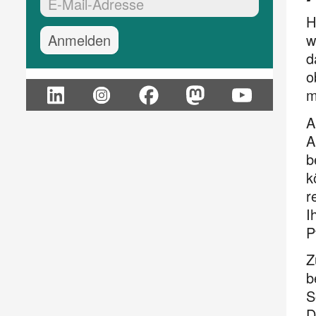
EMail-Adresse:*
H
w
d
o
m
A
A
b
k
r
I
P
Z
b
S
D