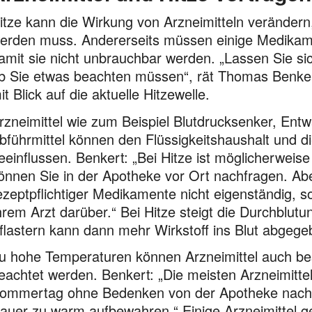
itze kann die Wirkung von Arzneimitteln verändern
erden muss. Andererseits müssen einige Medikame
amit sie nicht unbrauchbar werden. „Lassen Sie sic
b Sie etwas beachten müssen“, rät Thomas Benke
it Blick auf die aktuelle Hitze­welle.
rzneimittel wie zum Beispiel Blutdrucksenker, Entw
bführmittel können den Flüssigkeitshaushalt und
eeinflussen. Benkert: „Bei Hitze ist möglicherweis
önnen Sie in der Apotheke vor Ort nachfragen. Abe
ezeptpflichtiger Medikamente nicht eigenständig, s
hrem Arzt darüber.“ Bei Hitze steigt die Durchblutu
flastern kann dann mehr Wirkstoff ins Blut abgeg
u hohe Temperaturen können Arzneimittel auch bes
eachtet werden. Benkert: „Die meisten Arzneimitt
ommertag ohne Bedenken von der Apotheke nach H
auer zu warm aufbewahren.“ Einige Arzneimittel g