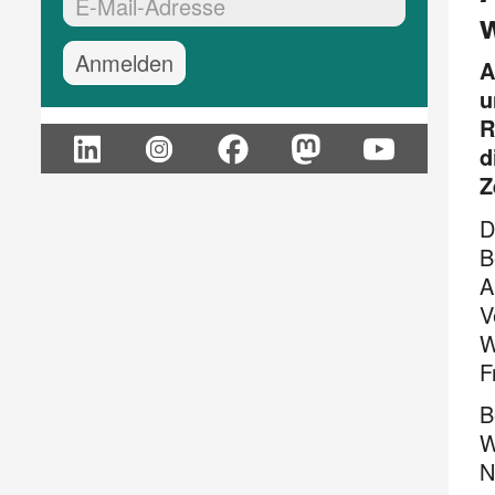
EMail-Adresse:*
A
u
R
d
Z
D
B
A
V
W
F
B
W
N