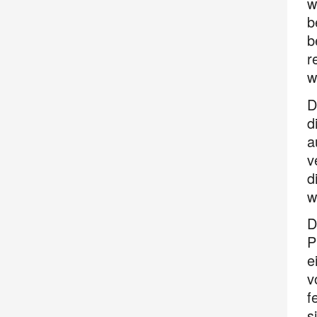
w
b
b
r
w
D
d
a
v
d
w
D
P
e
v
f
s