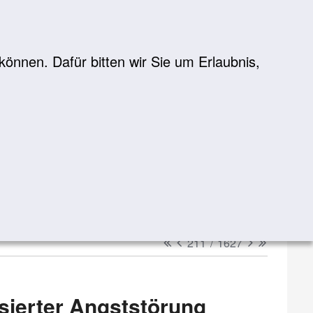
önnen. Dafür bitten wir Sie um Erlaubnis,
Suche
suchen
erster
vorheriger
nächster
letzter
211
/
1627
isierter Angststörung