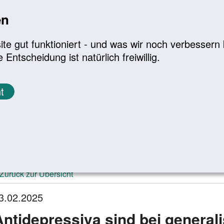
en
a
|
A+
Leichte Sprache
e gut funktioniert - und was wir noch verbessern k
tscheidung ist natürlich freiwillig.
Infomaterial
Service
t
ktuelle Meldungen
Zurück zur Übersicht
3.02.2025
Antidepressiva sind bei general