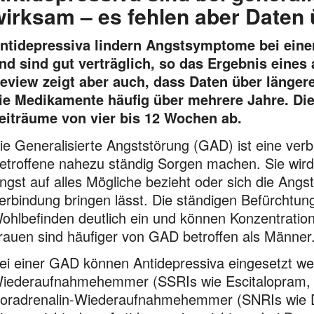
wirksam – es fehlen aber Daten 
ntidepressiva lindern Angstsymptome bei eine
nd sind gut verträglich, so das Ergebnis eines
eview zeigt aber auch, dass Daten über länger
ie Medikamente häufig über mehrere Jahre. Di
eiträume von vier bis 12 Wochen ab.
ie Generalisierte Angststörung (GAD) ist eine verb
etroffene nahezu ständig Sorgen machen. Sie wird al
ngst auf alles Mögliche bezieht oder sich die Angs
erbindung bringen lässt. Die ständigen Befürchtu
ohlbefinden deutlich ein und können Konzentratio
rauen sind häufiger von GAD betroffen als Männer
ei einer GAD können Antidepressiva eingesetzt we
iederaufnahmehemmer (SSRIs wie Escitalopram, Pa
oradrenalin-Wiederaufnahmehemmer (SNRIs wie Dul