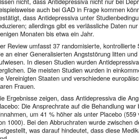
issen nicht, dass Antidepressiva nicht nur bei De
eispielsweise auch bei GAD in Frage kommen könn
estätigt, dass Antidepressiva unter Studienbedi
eduzieren; allerdings gibt es verlässliche Daten n
enigen Monaten bis etwa ein Jahr.
er Review umfasst 37 randomisierte, kontrollierte
ie an einer Generalisierten Angststörung litten u
ufwiesen. In diesen Studien wurden Antidepressiv
erglichen. Die meisten Studien wurden in einkomm
ie Vereinigten Staaten und verschiedene europäi
aren Frauen.
ie Ergebnisse zeigen, dass Antidepressiva die An
lacebo: Die Ansprechrate auf die Behandlung war b
innahmen, um 41 % höher als unter Placebo (559 
on 1000). Bei den Abbruchraten wurde zwischen 
estgestellt, was darauf hindeutet, dass diese Medi
ind.