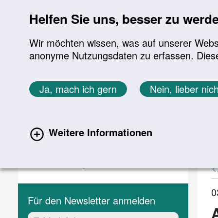
Sprung zur Servicenavigation
Sprung zur Hauptnavigation
Sprung zur Suche
Sprung zum Inhalt
Sprung zum Footer
Helfen Sie uns, besser zu werd
Wir möchten wissen, was auf unserer Websit
anonyme Nutzungsdaten zu erfassen. Diese En
Aktuelles
Themen
Sie befinden sich hier:
Ja, mach ich gern
Nein, lieber nich
Startseite
Aktuelles
Aktuelle Meldungen
Aktuelles
A
Weitere Informationen
(current)
Aktuelle Meldungen
Veranstaltungen
0
Für den Newsletter anmelden