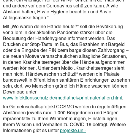
und andere vor dem Coronavirus schützen kann: A wie
Abstand halten, H wie Hygiene beachten und A wie
Alltagsmaske tragen.“
Mit „Wo waren deine Hände heute?“ soll die Bevölkerung
vor allem in der aktuellen Pandemie stärker über die
Bedeutung der Händehygiene informiert werden. Das
Drücken der Stop-Taste im Bus, das Bezahlen mit Bargeld
oder die Eingabe der PIN beim bargeldlosen Zahlvorgang –
die neuen Motive veranschaulichen alltägliche Situationen,
in denen Krankheitserreger über die Hände aufgenommen
werden können. Unter dem Motto „Krankheitserreger sieht
man nicht. Händewaschen schützt!“ werden die Plakate
bundesweit in öffentlichen sanitären Einrichtungen zu sehen
sein, dort, wo Menschen gründlich Hände waschen können.
Download unter
www.infektionsschutz.de/mediathek/printmaterialien.html
.
Im Gemeinschaftsprojekt COSMO werden in regelmäßigen
Abständen jeweils rund 1.000 Bürgerinnen und Bürger
repräsentativ zu ihren Wahrnehmungen, Einstellungen,
ihrem Wissen und Verhalten zu COVID-19 befragt. Weitere
Informationen gibt es unter
projekte.uni-