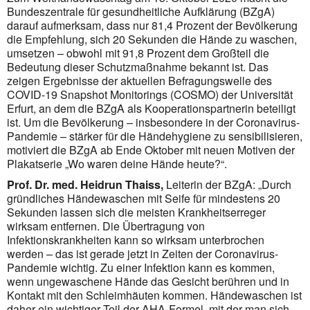
Bundeszentrale für gesundheitliche Aufklärung (BZgA)
darauf aufmerksam, dass nur 81,4 Prozent der Bevölkerung
die Empfehlung, sich 20 Sekunden die Hände zu waschen,
umsetzen – obwohl mit 91,8 Prozent dem Großteil die
Bedeutung dieser Schutz­maß­nah­me bekannt ist. Das
zeigen Ergebnisse der aktuellen Befragungswelle des
COVID-19 Snapshot Monitorings (COSMO) der Universität
Erfurt, an dem die BZgA als Kooperationspartnerin beteiligt
ist. Um die Bevölkerung – insbesondere in der Coronavirus-
Pandemie – stärker für die Händehygiene zu sensi­bilisieren,
motiviert die BZgA ab Ende Oktober mit neuen Motiven der
Plakatserie „Wo waren deine Hände heute?“.
Prof. Dr. med. Heidrun Thaiss,
Leiterin der BZgA: „Durch
gründliches Händewaschen mit Seife für mindes­tens 20
Sekunden lassen sich die meisten Krankheitserreger
wirksam entfernen. Die Übertragung von
Infektionskrankheiten kann so wirksam unterbrochen
werden – das ist gerade jetzt in Zeiten der Coronavirus-
Pandemie wichtig. Zu einer Infektion kann es kommen,
wenn ungewaschene Hände das Gesicht berühren und in
Kontakt mit den Schleimhäuten kommen. Händewaschen ist
daher ein wichtiger Teil der AHA-Formel, mit der man sich