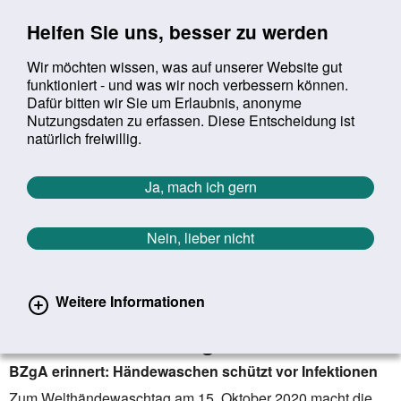
Sprung zur Servicenavigation
Sprung zur Hauptnavigation
Sprung zur Suche
Sprung zum Inhalt
Sprung zum Footer
Helfen Sie uns, besser zu werden
Wir möchten wissen, was auf unserer Website gut
funktioniert - und was wir noch verbessern können.
Suchbegriff:
Dafür bitten wir Sie um Erlaubnis, anonyme
Mob
suchen
Nutzungsdaten zu erfassen. Diese Entscheidung ist
Sie befinden sich hier:
Startseite
Aktuelles
Aktuelle Meldungen
natürlich freiwillig.
Aktuelle Meldungen
Ja, mach ich gern
Nein, lieber nicht
erster
vorheriger
nächs
letz
Zurück zur Übersicht
1450
/
1627
12.10.2020
Weitere Informationen
Am 15. Oktober ist
Welthändewaschtag
BZgA erinnert: Händewaschen schützt vor Infektionen
Zum Welthändewaschtag am 15. Oktober 2020 macht die