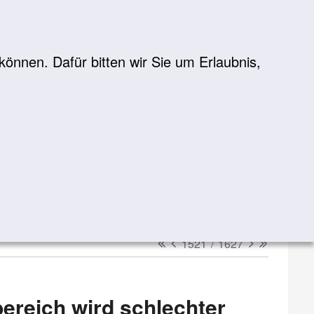
önnen. Dafür bitten wir Sie um Erlaubnis,
Suche
suchen
erster
vorheriger
nächster
letzter
1521
/
1627
bereich wird schlechter