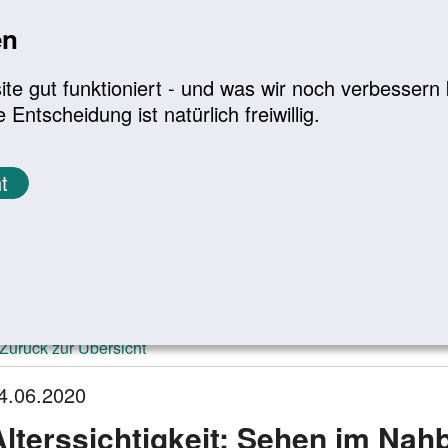
en
a
|
A+
Leichte Sprache
e gut funktioniert - und was wir noch verbessern k
tscheidung ist natürlich freiwillig.
Infomaterial
Service
t
ktuelle Meldungen
Zurück zur Übersicht
4.06.2020
Alterssichtigkeit: Sehen im Nah