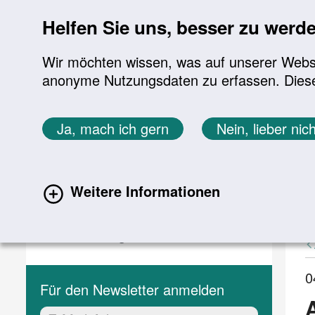
Sprung zur Servicenavigation
Sprung zur Hauptnavigation
Sprung zur Suche
Sprung zum Inhalt
Sprung zum Footer
Helfen Sie uns, besser zu werd
Wir möchten wissen, was auf unserer Websit
anonyme Nutzungsdaten zu erfassen. Diese En
Aktuelles
Themen
Sie befinden sich hier:
Ja, mach ich gern
Nein, lieber nich
Startseite
Aktuelles
Aktuelle Meldungen
Aktuelles
A
Weitere Informationen
(current)
Aktuelle Meldungen
Veranstaltungen
0
Für den Newsletter anmelden