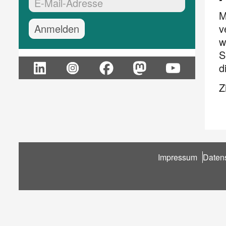
EMail-Adresse:*
M
v
w
S
d
Z
Fußbereich
Impressum
Daten