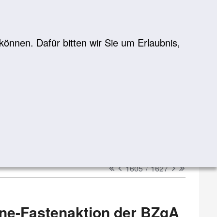
önnen. Dafür bitten wir Sie um Erlaubnis,
Suche
suchen
erster
vorheriger
nächster
letzter
1605
/
1627
ine-Fastenaktion der BZgA