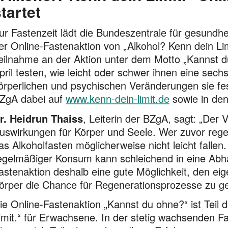
tartet
ur Fastenzeit lädt die Bundeszentrale für gesundhe
er Online-Fastenaktion von „Alkohol? Kenn dein Limi
eilnahme an der Aktion unter dem Motto „Kannst 
pril testen, wie leicht oder schwer ihnen eine sech
örperlichen und psychischen Veränderungen sie fes
ZgA dabei auf
www.kenn-dein-limit.de
sowie in den
r. Heidrun Thaiss
, Leiterin der BZgA, sagt: „Der V
uswir­kun­gen für Körper und Seele. Wer zuvor reg
as Alkoholfasten mög­licherweise nicht leicht falle
egelmäßiger Konsum kann schleichend in eine Abhän
astenaktion deshalb eine gute Möglich­keit, den e
örper die Chance für Regenerations­prozesse zu g
ie Online-Fastenaktion „Kannst du ohne?“ ist Tei
imit.“ für Erwachsene. In der stetig wachsenden