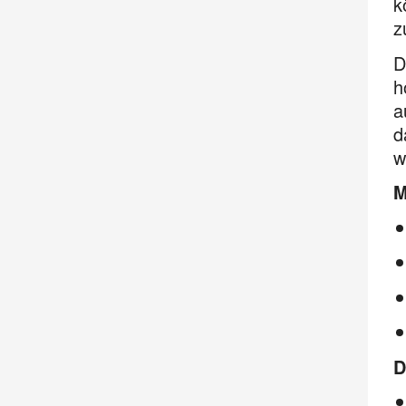
k
z
D
h
a
d
w
M
D