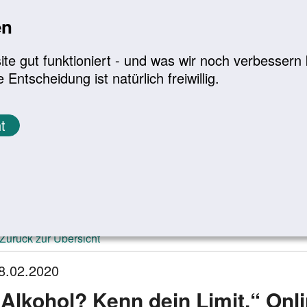
en
a
|
A+
Leichte Sprache
e gut funktioniert - und was wir noch verbessern k
tscheidung ist natürlich freiwillig.
Infomaterial
Service
t
ktuelle Meldungen
Zurück zur Übersicht
8.02.2020
„Alkohol? Kenn dein Limit.“ Onl