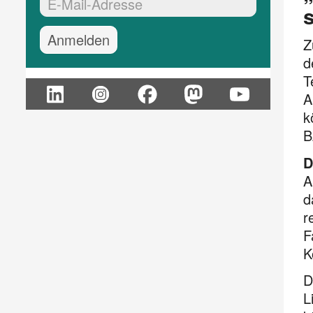
EMail-Adresse:*
s
Z
d
T
A
k
B
D
A
d
r
F
K
D
L