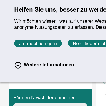
Sprung zur Servicenavigation
Sprung zur Hauptnavigation
Sprung zur Suche
Sprung zum Inhalt
Sprung zum Footer
Helfen Sie uns, besser zu werd
Wir möchten wissen, was auf unserer Websit
anonyme Nutzungsdaten zu erfassen. Diese En
Aktuelles
Themen
Sie befinden sich hier:
Ja, mach ich gern
Nein, lieber nich
Startseite
Aktuelles
Aktuelle Meldungen
Aktuelles
A
Weitere Informationen
(current)
Aktuelle Meldungen
Veranstaltungen
1
Für den Newsletter anmelden