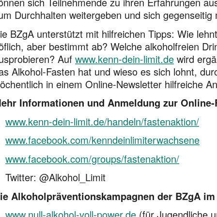
önnen sich Teilneh­men­de zu ihren Erfahrungen au
um Durchhalten weitergeben und sich gegenseitig 
ie BZgA unterstützt mit hilfreichen Tipps: Wie le
öflich, aber bestimmt ab? Welche alkoholfreien Dri
usprobieren? Auf
www.kenn-dein-limit.de
wird ergä
as Alkohol-Fasten hat und wieso es sich lohnt, du
öchentlich in einem Online-Newsletter hilfreiche A
ehr Informationen und Anmeldung zur Online-F
www.kenn-dein-limit.de/handeln/fastenaktion/
www.facebook.com/kenndeinlimiterwachsene
www.facebook.com/groups/fastenaktion/
Twitter: @Alkohol_Limit
ie Alkoholpräventionskampagnen der BZgA im 
www.null-alkohol-voll-power.de
(für Jugendliche u