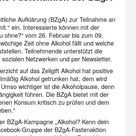
itliche Aufklärung (BZgA) zur Teilnahme an
t.“ ein. Interessierte können mit der
du ohne?“ vom 26. Februar bis zum 09.
swöchige Zeit ohne Alkohol fällt und welche
tstellen. Teilnehmende unterstützt die
 sozialen Netzwerken und per Newsletter.
erzicht auf das Zellgift Alkohol hat positive
elmäßig Alkohol getrunken hat, dem wird
n. Umso wichtiger ist die Alkoholpause, denn
gigkeit führen. Die BZgA bietet mit der
igenen Konsum kritisch zu prüfen und dem
eben.“
l der BZgA-Kampagne „Alkohol? Kenn dein
 Facebook-Gruppe der BZgA-Fastenaktion