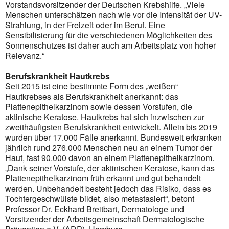
Vorstandsvorsitzender der Deutschen Krebshilfe. „Viele
Menschen unterschätzen nach wie vor die Intensität der UV-
Strahlung, in der Freizeit oder im Beruf. Eine
Sensibilisierung für die verschiedenen Möglichkeiten des
Sonnenschutzes ist daher auch am Arbeitsplatz von hoher
Relevanz.“
Berufskrankheit Hautkrebs
Seit 2015 ist eine bestimmte Form des „weißen“
Hautkrebses als Berufskrankheit anerkannt: das
Plattenepithelkarzinom sowie dessen Vorstufen, die
aktinische Keratose. Hautkrebs hat sich inzwischen zur
zweithäufigsten Berufskrankheit entwickelt. Allein bis 2019
wurden über 17.000 Fälle anerkannt. Bundesweit erkranken
jährlich rund 276.000 Menschen neu an einem Tumor der
Haut, fast 90.000 davon an einem Plattenepithelkarzinom.
„Dank seiner Vorstufe, der aktinischen Keratose, kann das
Plattenepithelkarzinom früh erkannt und gut behandelt
werden. Unbehandelt besteht jedoch das Risiko, dass es
Tochtergeschwülste bildet, also metastasiert“, betont
Professor Dr. Eckhard Breitbart, Dermatologe und
Vorsitzender der Arbeitsgemeinschaft Dermatologische