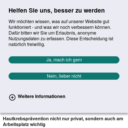
Sprung zur Servicenavigation
Sprung zur Hauptnavigation
Sprung zur Suche
Sprung zum Inhalt
Sprung zum Footer
Helfen Sie uns, besser zu werden
Wir möchten wissen, was auf unserer Website gut
funktioniert - und was wir noch verbessern können.
Suchbegriff:
Dafür bitten wir Sie um Erlaubnis, anonyme
Mob
suchen
Nutzungsdaten zu erfassen. Diese Entscheidung ist
Sie befinden sich hier:
Startseite
Aktuelles
Aktuelle Meldungen
natürlich freiwillig.
Aktuelle Meldungen
Ja, mach ich gern
Nein, lieber nicht
erster
vorheriger
nächs
letz
Zurück zur Übersicht
1306
/
1627
25.05.2021
Weitere Informationen
5,9 Millionen Beschäftigte benötigen
„Sonnenschutz“
Hautkrebsprävention nicht nur privat, sondern auch am
Arbeitsplatz wichtig