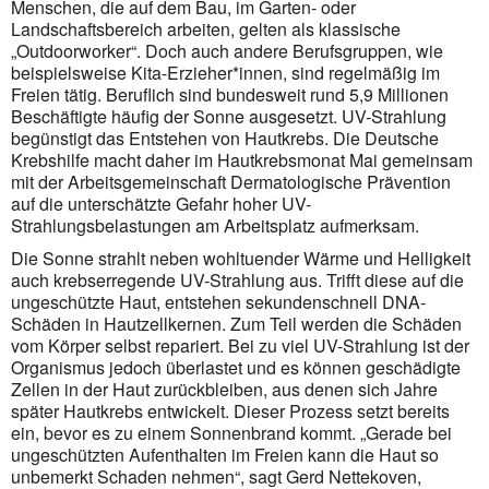
Menschen, die auf dem Bau, im Garten- oder
Landschaftsbereich arbeiten, gelten als klassische
„Outdoorworker“. Doch auch andere Berufsgruppen, wie
beispielsweise Kita-Erzieher*innen, sind regelmäßig im
Freien tätig. Beruflich sind bundesweit rund 5,9 Millionen
Beschäftigte häufig der Sonne ausgesetzt. UV-Strahlung
begünstigt das Entstehen von Hautkrebs. Die Deutsche
Krebshilfe macht daher im Hautkrebsmonat Mai gemeinsam
mit der Arbeitsgemeinschaft Dermatologische Prävention
auf die unterschätzte Gefahr hoher UV-
Strahlungsbelastungen am Arbeitsplatz aufmerksam.
Die Sonne strahlt neben wohltuender Wärme und Helligkeit
auch krebserregende UV-Strahlung aus. Trifft diese auf die
ungeschützte Haut, entstehen sekundenschnell DNA-
Schäden in Hautzellkernen. Zum Teil werden die Schäden
vom Körper selbst repariert. Bei zu viel UV-Strahlung ist der
Organismus jedoch überlastet und es können geschädigte
Zellen in der Haut zurückbleiben, aus denen sich Jahre
später Hautkrebs entwickelt. Dieser Prozess setzt bereits
ein, bevor es zu einem Sonnenbrand kommt. „Gerade bei
ungeschützten Aufenthalten im Freien kann die Haut so
unbemerkt Schaden nehmen“, sagt Gerd Nettekoven,