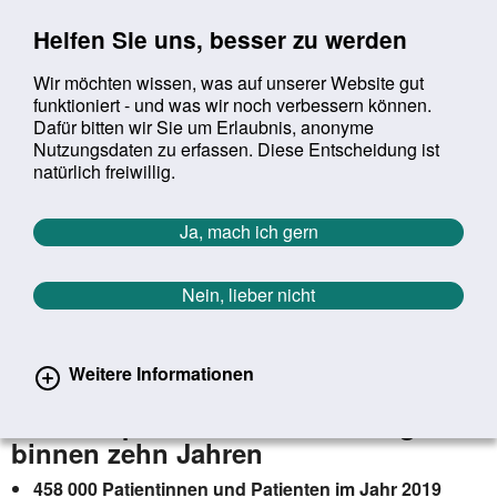
Sprung zur Servicenavigation
Sprung zur Hauptnavigation
Sprung zur Suche
Sprung zum Inhalt
Sprung zum Footer
Helfen Sie uns, besser zu werden
Wir möchten wissen, was auf unserer Website gut
funktioniert - und was wir noch verbessern können.
Suchbegriff:
Dafür bitten wir Sie um Erlaubnis, anonyme
Mob
suchen
Nutzungsdaten zu erfassen. Diese Entscheidung ist
Sie befinden sich hier:
Startseite
Aktuelles
Aktuelle Meldungen
natürlich freiwillig.
Aktuelle Meldungen
Ja, mach ich gern
Nein, lieber nicht
erster
vorheriger
nächs
letz
Zurück zur Übersicht
1299
/
1627
28.05.2021
Weitere Informationen
18 % mehr Krankenhausfälle wegen
raucherspezifischer Erkrankungen
binnen zehn Jahren
458 000 Patientinnen und Patienten im Jahr 2019