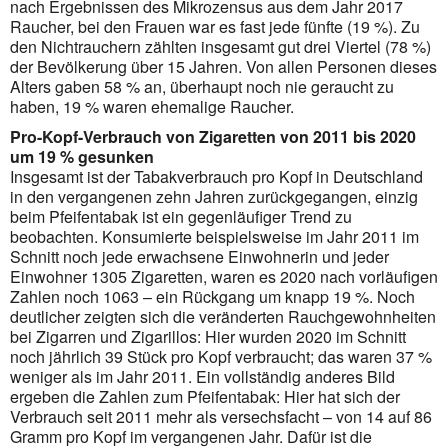
nach Ergebnissen des Mikrozensus aus dem Jahr 2017
Raucher, bei den Frauen war es fast jede fünfte (19 %). Zu
den Nichtrauchern zählten insgesamt gut drei Viertel (78 %)
der Bevölkerung über 15 Jahren. Von allen Personen dieses
Alters gaben 58 % an, überhaupt noch nie geraucht zu
haben, 19 % waren ehemalige Raucher.
Pro-Kopf-Verbrauch von Zigaretten von 2011 bis 2020
um 19 % gesunken
Insgesamt ist der Tabakverbrauch pro Kopf in Deutschland
in den vergangenen zehn Jahren zurückgegangen, einzig
beim Pfeifentabak ist ein gegenläufiger Trend zu
beobachten. Konsumierte beispielsweise im Jahr 2011 im
Schnitt noch jede erwachsene Einwohnerin und jeder
Einwohner 1305 Zigaretten, waren es 2020 nach vorläufigen
Zahlen noch 1063 – ein Rückgang um knapp 19 %. Noch
deutlicher zeigten sich die veränderten Rauchgewohnheiten
bei Zigarren und Zigarillos: Hier wurden 2020 im Schnitt
noch jährlich 39 Stück pro Kopf verbraucht; das waren 37 %
weniger als im Jahr 2011. Ein vollständig anderes Bild
ergeben die Zahlen zum Pfeifentabak: Hier hat sich der
Verbrauch seit 2011 mehr als versechsfacht – von 14 auf 86
Gramm pro Kopf im vergangenen Jahr. Dafür ist die