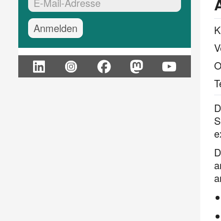
EMail-Adresse:*
K
V
O
T
D
S
e
D
a
a