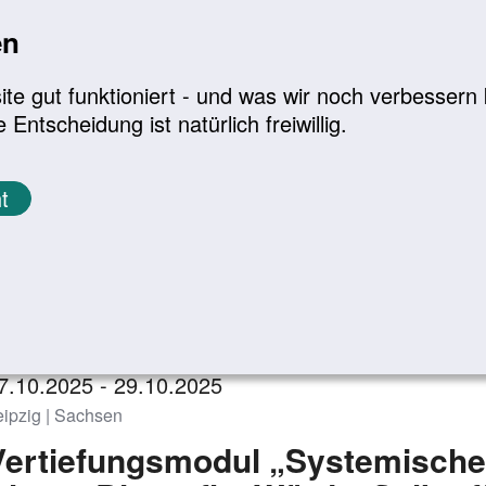
en
a
|
A+
Leichte Sprache
e gut funktioniert - und was wir noch verbessern k
tscheidung ist natürlich freiwillig.
Infomaterial
Service
t
eranstaltungen
Zurück zur Übersicht
7.10.2025 - 29.10.2025
eipzig | Sachsen
Vertiefungsmodul „Systemische