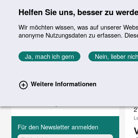
Sprung zur Servicenavigation
Sprung zur Hauptnavigation
Sprung zur Suche
Sprung zum Inhalt
Sprung zum Footer
Helfen Sie uns, besser zu werd
Wir möchten wissen, was auf unserer Websit
anonyme Nutzungsdaten zu erfassen. Diese En
Aktuelles
Themen
Sie befinden sich hier:
Ja, mach ich gern
Nein, lieber nich
Startseite
Aktuelles
Veranstaltungen
Aktuelles
V
Weitere Informationen
Aktuelle Meldungen
(current)
Veranstaltungen
2
L
Für den Newsletter anmelden