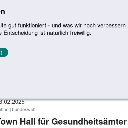
en
a
|
A+
Leichte Sprache
e gut funktioniert - und was wir noch verbessern k
tscheidung ist natürlich freiwillig.
Infomaterial
Service
t
eranstaltungen
Zurück zur Übersicht
3.02.2025
nline | bundesweit
Town Hall für Gesundheitsämter „