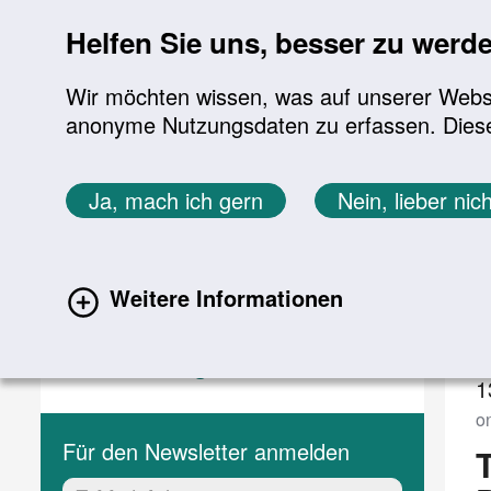
Sprung zur Servicenavigation
Sprung zur Hauptnavigation
Sprung zur Suche
Sprung zum Inhalt
Sprung zum Footer
Helfen Sie uns, besser zu werd
Wir möchten wissen, was auf unserer Websit
anonyme Nutzungsdaten zu erfassen. Diese En
Aktuelles
Themen
Sie befinden sich hier:
Ja, mach ich gern
Nein, lieber nich
Startseite
Aktuelles
Veranstaltungen
Aktuelles
V
Weitere Informationen
Aktuelle Meldungen
(current)
Veranstaltungen
1
o
Für den Newsletter anmelden