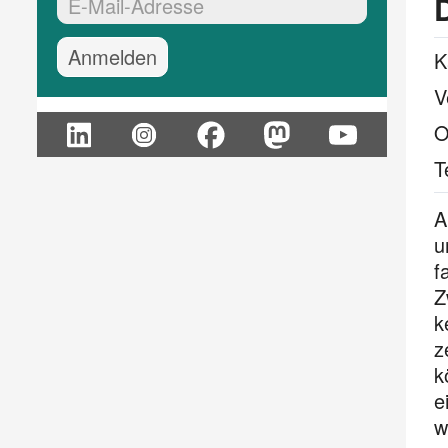
EMail-Adresse:*
K
V
O
T
A
u
f
Z
k
z
k
e
w