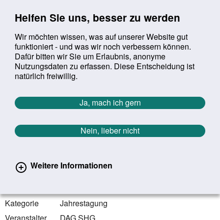
Sprung zur Servicenavigation
Sprung zur Hauptnavigation
Sprung zur Suche
Sprung zum Inhalt
Sprung zum Footer
Helfen Sie uns, besser zu werden
Wir möchten wissen, was auf unserer Website gut
funktioniert - und was wir noch verbessern können.
Suchbegriff:
Dafür bitten wir Sie um Erlaubnis, anonyme
Mob
suchen
Nutzungsdaten zu erfassen. Diese Entscheidung ist
Sie befinden sich hier:
Startseite
Aktuelles
Veranstaltungen
natürlich freiwillig.
Veranstaltungen
Ja, mach ich gern
Zurück zur Übersicht
Nein, lieber nicht
12.06.2023 - 14.06.2023
Weimar | Thüringen
Weitere Informationen
Selbsthilfe und
Selbsthilfeunterstützung heute
Kategorie
Jahrestagung
Veranstalter
DAG SHG