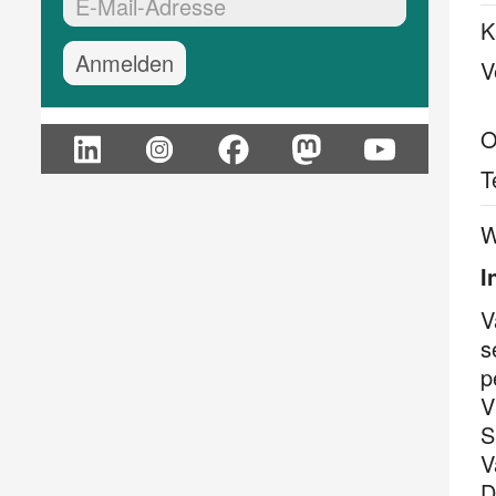
EMail-Adresse:*
K
V
O
T
W
I
V
s
p
V
S
V
D