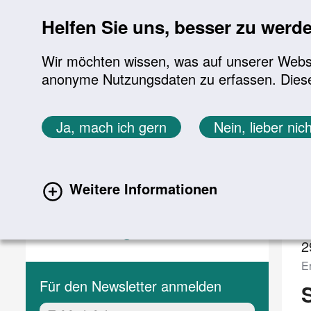
Sprung zur Servicenavigation
Sprung zur Hauptnavigation
Sprung zur Suche
Sprung zum Inhalt
Sprung zum Footer
Helfen Sie uns, besser zu werd
Wir möchten wissen, was auf unserer Websit
anonyme Nutzungsdaten zu erfassen. Diese En
Aktuelles
Themen
Sie befinden sich hier:
Ja, mach ich gern
Nein, lieber nich
Startseite
Aktuelles
Veranstaltungen
Aktuelles
V
Weitere Informationen
Aktuelle Meldungen
(current)
Veranstaltungen
2
Er
Für den Newsletter anmelden