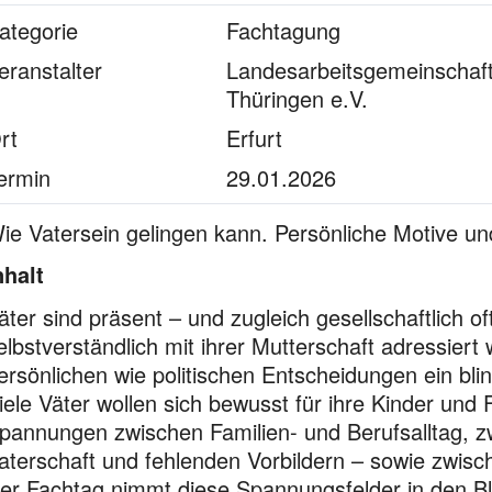
ategorie
Fachtagung
eranstalter
Landesarbeitsgemeinschaf
Thüringen e.V.
rt
Erfurt
ermin
29.01.2026
ie Vatersein gelingen kann. Persönliche Motive u
nhalt
äter sind präsent – und zugleich gesellschaftlich o
elbstverständlich mit ihrer Mutterschaft adressiert 
ersönlichen wie politischen Entscheidungen ein blin
iele Väter wollen sich bewusst für ihre Kinder und
pannungen zwischen Familien- und Berufsalltag,
aterschaft und fehlenden Vorbildern – sowie zwische
er Fachtag nimmt diese Spannungsfelder in den Bli