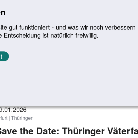
en
a
|
A+
Leichte Sprache
e gut funktioniert - und was wir noch verbessern k
tscheidung ist natürlich freiwillig.
Infomaterial
Service
t
eranstaltungen
Zurück zur Übersicht
9.01.2026
furt | Thüringen
Save the Date: Thüringer Väterf