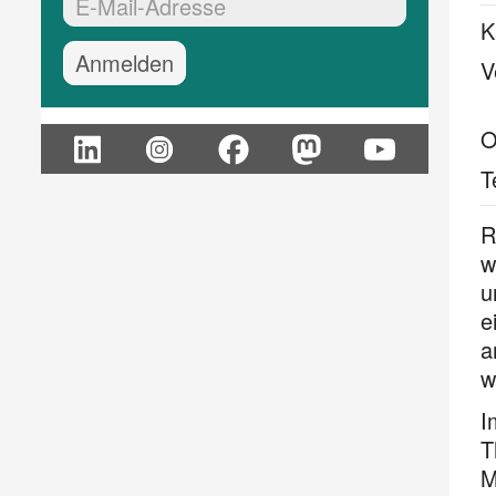
EMail-Adresse:*
K
V
O
T
R
w
u
e
a
w
I
T
M