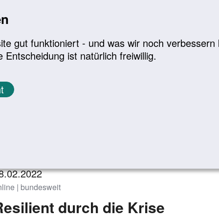
en
a
|
A+
Leichte Sprache
e gut funktioniert - und was wir noch verbessern k
tscheidung ist natürlich freiwillig.
Infomaterial
Service
t
eranstaltungen
Zurück zur Übersicht
8.02.2022
nline | bundesweit
Resilient durch die Krise