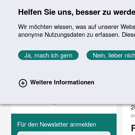
Sprung zur Servicenavigation
Sprung zur Hauptnavigation
Sprung zur Suche
Sprung zum Inhalt
Sprung zum Footer
Helfen Sie uns, besser zu werd
Wir möchten wissen, was auf unserer Websit
anonyme Nutzungsdaten zu erfassen. Diese En
Aktuelles
Themen
Sie befinden sich hier:
Ja, mach ich gern
Nein, lieber nich
Startseite
Aktuelles
Veranstaltungen
Aktuelles
V
Weitere Informationen
Aktuelle Meldungen
(current)
Veranstaltungen
2
o
Für den Newsletter anmelden