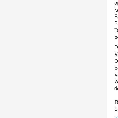
o
k
S
B
T
b
D
V
D
B
V
W
d
R
S