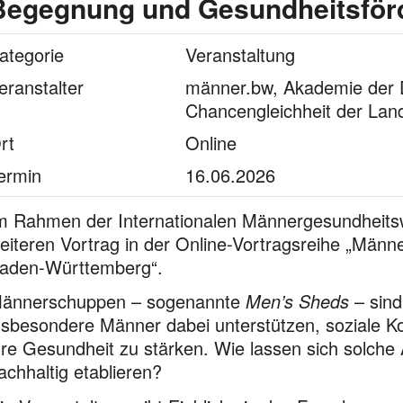
Begegnung und Gesundheitsför
ategorie
Veranstaltung
eranstalter
männer.bw, Akademie der Di
Chancengleichheit der Land
rt
Online
ermin
16.06.2026
m Rahmen der Internationalen Männergesundheitsw
eiteren Vortrag in der Online-Vortragsreihe „Män
aden-Württemberg“.
ännerschuppen – sogenannte
Men’s Sheds
– sind
nsbesondere Männer dabei unterstützen, soziale Ko
hre Gesundheit zu stärken. Wie lassen sich solche
achhaltig etablieren?