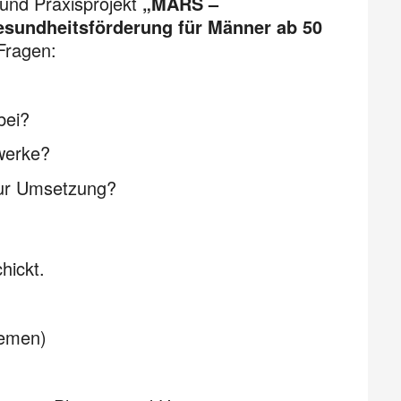
 und Praxisprojekt
„MARS –
esundheitsförderung für Männer ab 50
Fragen:
bei?
zwerke?
zur Umsetzung?
hickt.
remen)