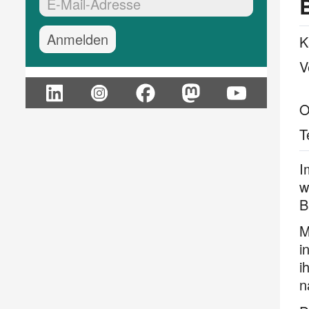
EMail-Adresse:*
K
V
O
T
I
w
B
M
i
i
n