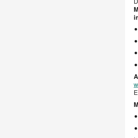
D
M
i
A
w
E
M