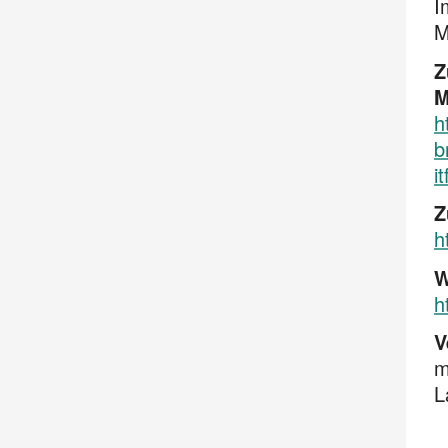
I
M
Z
M
h
b
i
Z
h
W
h
V
m
L