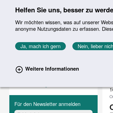
Sprung zur Servicenavigation
Sprung zur Hauptnavigation
Sprung zur Suche
Sprung zum Inhalt
Sprung zum Footer
Helfen Sie uns, besser zu werd
Wir möchten wissen, was auf unserer Websit
anonyme Nutzungsdaten zu erfassen. Diese En
Aktuelles
Themen
Sie befinden sich hier:
Ja, mach ich gern
Nein, lieber nich
Startseite
Aktuelles
Veranstaltungen
Aktuelles
V
Weitere Informationen
Aktuelle Meldungen
(current)
Veranstaltungen
1
O
Für den Newsletter anmelden