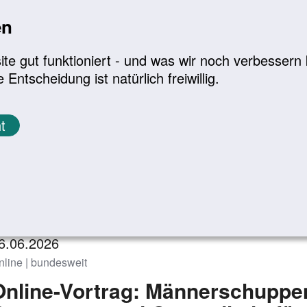
en
a
|
A+
Leichte Sprache
e gut funktioniert - und was wir noch verbessern k
tscheidung ist natürlich freiwillig.
Infomaterial
Service
t
eranstaltungen
Zurück zur Übersicht
6.06.2026
nline | bundesweit
Online-Vortrag: Männerschuppen