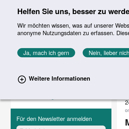
Sprung zur Servicenavigation
Sprung zur Hauptnavigation
Sprung zur Suche
Sprung zum Inhalt
Sprung zum Footer
Helfen Sie uns, besser zu werd
Wir möchten wissen, was auf unserer Websit
anonyme Nutzungsdaten zu erfassen. Diese En
Aktuelles
Themen
Sie befinden sich hier:
Ja, mach ich gern
Nein, lieber nich
Startseite
Aktuelles
Veranstaltungen
Aktuelles
V
Weitere Informationen
Aktuelle Meldungen
(current)
Veranstaltungen
2
o
Für den Newsletter anmelden