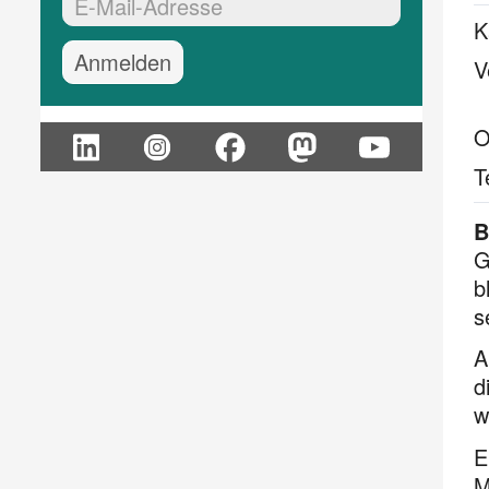
EMail-Adresse:*
K
V
O
T
B
G
b
s
A
d
w
E
M