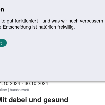
en
a
|
A+
Leichte Sprache
e gut funktioniert - und was wir noch verbessern k
tscheidung ist natürlich freiwillig.
Infomaterial
Service
t
eranstaltungen
Zurück zur Übersicht
4.10.2024 - 30.10.2024
nline | bundesweit
Mit dabei und gesund