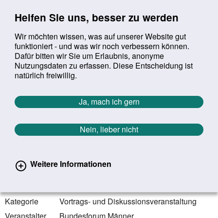
Sprung zur Servicenavigation
Sprung zur Hauptnavigation
Sprung zur Suche
Sprung zum Inhalt
Sprung zum Footer
Helfen Sie uns, besser zu werden
Wir möchten wissen, was auf unserer Website gut
funktioniert - und was wir noch verbessern können.
Suchbegriff:
Dafür bitten wir Sie um Erlaubnis, anonyme
Mob
suchen
Nutzungsdaten zu erfassen. Diese Entscheidung ist
Sie befinden sich hier:
Startseite
Aktuelles
Veranstaltungen
natürlich freiwillig.
Veranstaltungen
Ja, mach ich gern
Zurück zur Übersicht
Nein, lieber nicht
09.04.2024
online | bundesweit
Weitere Informationen
Men at Work – Arbeitswelt neu
gestalten
Kategorie
Vortrags- und Diskussionsveranstaltung
Veranstalter
Bundesforum Männer