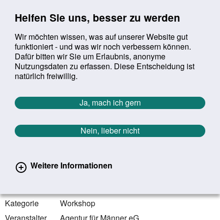
Sprung zur Servicenavigation
Sprung zur Hauptnavigation
Sprung zur Suche
Sprung zum Inhalt
Sprung zum Footer
Helfen Sie uns, besser zu werden
Wir möchten wissen, was auf unserer Website gut
funktioniert - und was wir noch verbessern können.
Suchbegriff:
Dafür bitten wir Sie um Erlaubnis, anonyme
Mob
suchen
Nutzungsdaten zu erfassen. Diese Entscheidung ist
Sie befinden sich hier:
Startseite
Aktuelles
Veranstaltungen
natürlich freiwillig.
Veranstaltungen
Ja, mach ich gern
Zurück zur Übersicht
Nein, lieber nicht
13.08.2021 - 15.08.2021
Tremsdorf bei Saarmund | Brandenburg
Weitere Informationen
Men at Work: 48-Stunden-Männer-
Challenge
Kategorie
Workshop
Veranstalter
Agentur für Männer eG