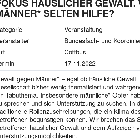
FOKUS HÄUSLICHER GEWALT.
MÄNNER* SELTEN HILFE?
ategorie
Veranstaltung
eranstalter
Bundesfach- und Koordinie
rt
Cottbus
ermin
17.11.2022
ewalt gegen Männer* – egal ob häusliche Gewalt, s
esellschaft bisher wenig thematisiert und wahrg
in Tabuthema. Insbesondere männliche* Opfer hab
u sprechen und sich Unterstützung zu suchen. In d
raditionelle Rollenzuschreibungen, die ein Klima 
etroffenen begünstigen können. Wir brechen das S
etroffenen häuslicher Gewalt und dem Aufzeigen 
nterstützungsmöglichkeiten.