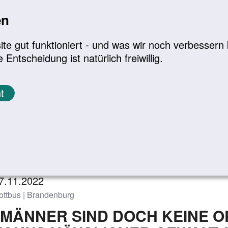
en
a
|
A+
Leichte Sprache
e gut funktioniert - und was wir noch verbessern k
tscheidung ist natürlich freiwillig.
Infomaterial
Service
t
eranstaltungen
Zurück zur Übersicht
7.11.2022
ottbus | Brandenburg
"MÄNNER SIND DOCH KEINE OP