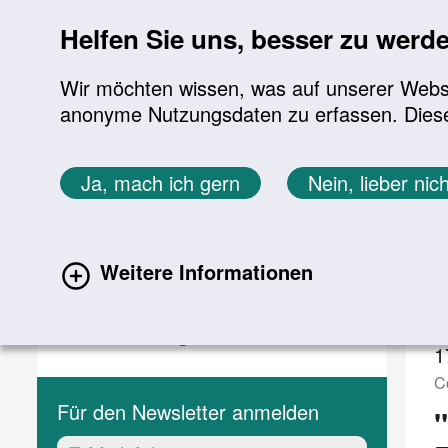
Sprung zur Servicenavigation
Sprung zur Hauptnavigation
Sprung zur Suche
Sprung zum Inhalt
Sprung zum Footer
Helfen Sie uns, besser zu werd
Wir möchten wissen, was auf unserer Websit
anonyme Nutzungsdaten zu erfassen. Diese En
Aktuelles
Themen
Sie befinden sich hier:
Ja, mach ich gern
Nein, lieber nich
Startseite
Aktuelles
Veranstaltungen
Aktuelles
V
Weitere Informationen
Aktuelle Meldungen
(current)
Veranstaltungen
1
C
Für den Newsletter anmelden