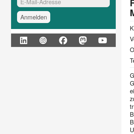
EMail-Adresse:*
K
V
O
T
G
G
e
z
t
B
B
U