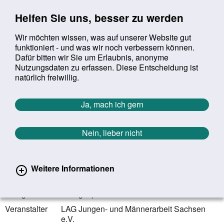
Sprung zur Servicenavigation
Sprung zur Hauptnavigation
Sprung zur Suche
Sprung zum Inhalt
Sprung zum Footer
Helfen Sie uns, besser zu werden
Wir möchten wissen, was auf unserer Website gut
funktioniert - und was wir noch verbessern können.
Suchbegriff:
Dafür bitten wir Sie um Erlaubnis, anonyme
Mob
suchen
Nutzungsdaten zu erfassen. Diese Entscheidung ist
Sie befinden sich hier:
Startseite
Aktuelles
Veranstaltungen
natürlich freiwillig.
Veranstaltungen
Ja, mach ich gern
Zurück zur Übersicht
Nein, lieber nicht
04.09.2023
Leipzig | Sachsen
Weitere Informationen
Licht ins Dunkel
Kategorie
Fachgespräch
Veranstalter
LAG Jungen- und Männerarbeit Sachsen
e.V.