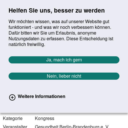
Sprung zur Servicenavigation
Sprung zur Hauptnavigation
Sprung zur Suche
Sprung zum Inhalt
Sprung zum Footer
Helfen Sie uns, besser zu werden
Wir möchten wissen, was auf unserer Website gut
funktioniert - und was wir noch verbessern können.
Suchbegriff:
Dafür bitten wir Sie um Erlaubnis, anonyme
Mob
suchen
Nutzungsdaten zu erfassen. Diese Entscheidung ist
Sie befinden sich hier:
Startseite
Aktuelles
Veranstaltungen
natürlich freiwillig.
Veranstaltungen
Ja, mach ich gern
Zurück zur Übersicht
Nein, lieber nicht
16.03.2021 - 18.03.2021
online | Berlin
Weitere Informationen
Kongress Armut und Gesundheit
2021
Kategorie
Kongress
Veranstalter
Gesundheit Berlin-Brandenburg e. V.