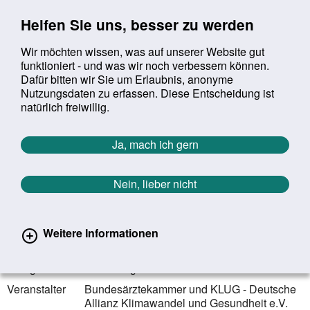
Sprung zur Servicenavigation
Sprung zur Hauptnavigation
Sprung zur Suche
Sprung zum Inhalt
Sprung zum Footer
Helfen Sie uns, besser zu werden
Wir möchten wissen, was auf unserer Website gut
funktioniert - und was wir noch verbessern können.
Suchbegriff:
Dafür bitten wir Sie um Erlaubnis, anonyme
Mob
suchen
Nutzungsdaten zu erfassen. Diese Entscheidung ist
Sie befinden sich hier:
Startseite
Aktuelles
Veranstaltungen
natürlich freiwillig.
Veranstaltungen
Ja, mach ich gern
Zurück zur Übersicht
Nein, lieber nicht
14.06.2023
bundesweit | bundesweit
Weitere Informationen
Hitzeaktionstag
Kategorie
Aktionstag
Veranstalter
Bundesärztekammer und KLUG - Deutsche
Allianz Klimawandel und Gesundheit e.V.