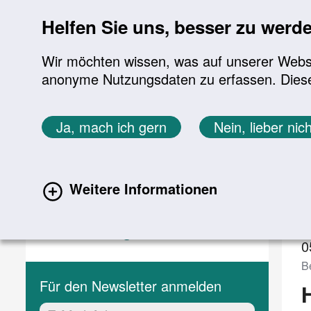
Sprung zur Servicenavigation
Sprung zur Hauptnavigation
Sprung zur Suche
Sprung zum Inhalt
Sprung zum Footer
Helfen Sie uns, besser zu werd
Wir möchten wissen, was auf unserer Websit
anonyme Nutzungsdaten zu erfassen. Diese En
Aktuelles
Themen
Sie befinden sich hier:
Ja, mach ich gern
Nein, lieber nich
Startseite
Aktuelles
Veranstaltungen
Aktuelles
V
Weitere Informationen
Aktuelle Meldungen
(current)
Veranstaltungen
0
B
Für den Newsletter anmelden