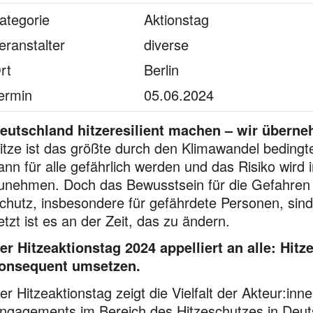
ategorie
Aktionstag
eranstalter
diverse
rt
Berlin
ermin
05.06.2024
eutschland hitzeresilient machen – wir übern
itze ist das größte durch den Klimawandel bedingt
ann für alle gefährlich werden und das Risiko wir
unehmen. Doch das Bewusstsein für die Gefahre
chutz, insbesondere für gefährdete Personen, sin
etzt ist es an der Zeit, das zu ändern.
er Hitzeaktionstag 2024 appelliert an alle:
Hitz
onsequent umsetzen.
er Hitzeaktionstag zeigt die Vielfalt der Akteur:i
ngagements im Bereich des Hitzeschutzes in Deutsc