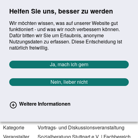
Sprung zur Servicenavigation
Sprung zur Hauptnavigation
Sprung zur Suche
Sprung zum Inhalt
Sprung zum Footer
Helfen Sie uns, besser zu werden
Wir möchten wissen, was auf unserer Website gut
funktioniert - und was wir noch verbessern können.
Suchbegriff:
Dafür bitten wir Sie um Erlaubnis, anonyme
Mob
suchen
Nutzungsdaten zu erfassen. Diese Entscheidung ist
Sie befinden sich hier:
Startseite
Aktuelles
Veranstaltungen
natürlich freiwillig.
Veranstaltungen
Ja, mach ich gern
Zurück zur Übersicht
Nein, lieber nicht
26.03.2025
online | bundesweit
Weitere Informationen
Gesundheitliche Auswirkungen
erlebter Gewalt bei Männern
Kategorie
Vortrags- und Diskussionsveranstaltung
Veranstalter
Sozialberatung Stuttgart e.V. | Fachbereich