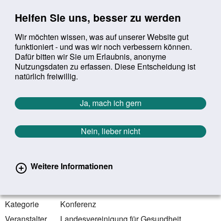
Sprung zur Servicenavigation
Sprung zur Hauptnavigation
Sprung zur Suche
Sprung zum Inhalt
Sprung zum Footer
Helfen Sie uns, besser zu werden
Wir möchten wissen, was auf unserer Website gut
funktioniert - und was wir noch verbessern können.
Suchbegriff:
Dafür bitten wir Sie um Erlaubnis, anonyme
Mob
suchen
Nutzungsdaten zu erfassen. Diese Entscheidung ist
Sie befinden sich hier:
Startseite
Aktuelles
Veranstaltungen
natürlich freiwillig.
Veranstaltungen
Ja, mach ich gern
Zurück zur Übersicht
Nein, lieber nicht
17.06.2024
Magdeburg | Sachsen-Anhalt
Weitere Informationen
Gesund in Kommune – Klima
mitdenken
Kategorie
Konferenz
Veranstalter
Landesvereinigung für Gesundheit