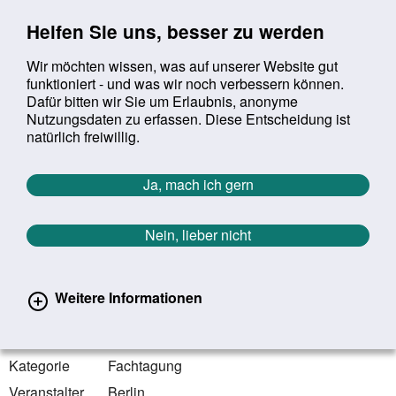
Sprung zur Servicenavigation
Sprung zur Hauptnavigation
Sprung zur Suche
Sprung zum Inhalt
Sprung zum Footer
Helfen Sie uns, besser zu werden
Wir möchten wissen, was auf unserer Website gut
funktioniert - und was wir noch verbessern können.
Suchbegriff:
Dafür bitten wir Sie um Erlaubnis, anonyme
Mob
suchen
Nutzungsdaten zu erfassen. Diese Entscheidung ist
Sie befinden sich hier:
Startseite
Aktuelles
Veranstaltungen
natürlich freiwillig.
Veranstaltungen
Ja, mach ich gern
Zurück zur Übersicht
Nein, lieber nicht
19.06.2024
Bundesministerium für Gesundheit | Berlin
Weitere Informationen
Fachtagung "Zukunftswerkstatt
Gesundheitskompetenz"
Kategorie
Fachtagung
Veranstalter
Berlin