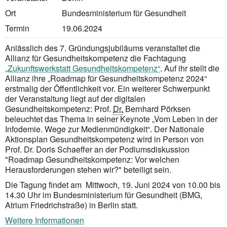
Ort
Bundesministerium für Gesundheit
Termin
19.06.2024
Anlässlich des 7. Gründungsjubiläums veranstaltet die
Allianz für Gesundheitskompetenz die Fachtagung
„Zukunftswerkstatt Gesundheits­kompetenz“
. Auf ihr stellt die
Allianz ihre „Roadmap für Gesundheitskompetenz 2024“
erstmalig der Öffentlichkeit vor. Ein weiterer Schwer­punkt
der Veranstaltung liegt auf der digitalen
Gesundheitskompetenz: Prof.
Dr.
Bernhard Pörksen
beleuchtet das Thema in seiner Keynote „Vom Leben in der
Infodemie. Wege zur Medienmündigkeit“. Der Nationale
Aktionsplan Gesundheitskompetenz wird in Person von
Prof. Dr. Doris Schaeffer an der Podiumsdiskussion
"Roadmap Gesundheitskompetenz: Vor welchen
Herausforderungen stehen wir?" beteiligt sein.
Die Tagung findet am Mittwoch, 19. Juni 2024 von 10.00 bis
14.30 Uhr im Bundesministerium für Gesundheit (BMG,
Atrium Friedrichstraße) in Berlin statt.
Weitere Informationen