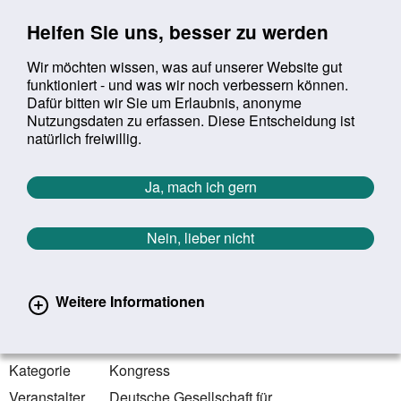
Sprung zur Servicenavigation
Sprung zur Hauptnavigation
Sprung zur Suche
Sprung zum Inhalt
Sprung zum Footer
Helfen Sie uns, besser zu werden
Wir möchten wissen, was auf unserer Website gut
funktioniert - und was wir noch verbessern können.
Suchbegriff:
Dafür bitten wir Sie um Erlaubnis, anonyme
Mob
suchen
Nutzungsdaten zu erfassen. Diese Entscheidung ist
Sie befinden sich hier:
Startseite
Aktuelles
Veranstaltungen
natürlich freiwillig.
Veranstaltungen
Ja, mach ich gern
Zurück zur Übersicht
Nein, lieber nicht
23.06.2022 - 25.06.2022
Bremen | Bremen
Weitere Informationen
ERNÄHRUNG 2022 - MEDIZIN FÜRS
LEBEN
Kategorie
Kongress
Veranstalter
Deutsche Gesellschaft für