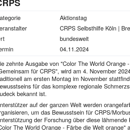
CRPS
ategorie
Aktionstag
eranstalter
CRPS Selbsthilfe Köln | B
rt
bundesweit
ermin
04.11.2024
ie zehnte Ausgabe von "Color The World Orange -
Gemeinsam für CRPS", wird am 4. November 2024 st
raditionell am ersten Montag im November stattfin
ewusstseins für das komplexe regionale Schmerz
udeck bekannt ist.
nterstützer auf der ganzen Welt werden orangefar
rganisieren, um das Bewusstsein für CRPS/Morbus
nterstützung der Forschung über diese lähmende K
Color The World Orange - Färbe die Welt orange" a