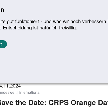
en
a
|
A+
Leichte Sprache
e gut funktioniert - und was wir noch verbessern k
tscheidung ist natürlich freiwillig.
Infomaterial
Service
t
eranstaltungen
Zurück zur Übersicht
4.11.2024
ndesweit | international
Save the Date: CRPS Orange Day