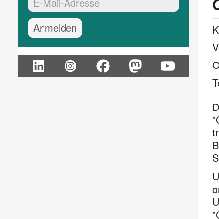
EMail-Adresse:*
K
V
O
T
D
"
t
B
S
U
o
U
"