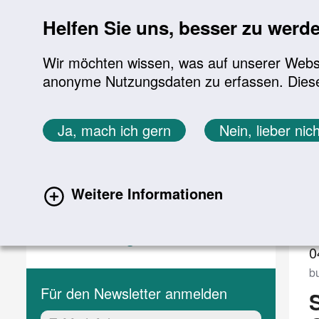
Sprung zur Servicenavigation
Sprung zur Hauptnavigation
Sprung zur Suche
Sprung zum Inhalt
Sprung zum Footer
Helfen Sie uns, besser zu werd
Wir möchten wissen, was auf unserer Websit
anonyme Nutzungsdaten zu erfassen. Diese En
Aktuelles
Themen
Sie befinden sich hier:
Ja, mach ich gern
Nein, lieber nich
Startseite
Aktuelles
Veranstaltungen
Aktuelles
V
Weitere Informationen
Aktuelle Meldungen
(current)
Veranstaltungen
0
bu
Für den Newsletter anmelden