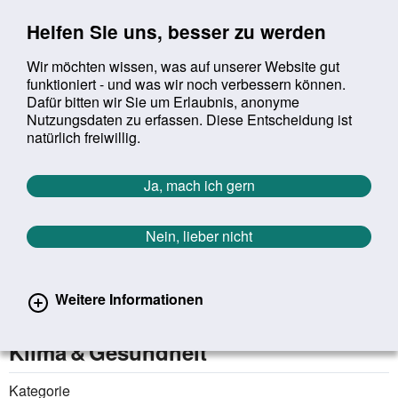
Sprung zur Servicenavigation
Sprung zur Hauptnavigation
Sprung zur Suche
Sprung zum Inhalt
Sprung zum Footer
Helfen Sie uns, besser zu werden
Wir möchten wissen, was auf unserer Website gut
funktioniert - und was wir noch verbessern können.
Suchbegriff:
Dafür bitten wir Sie um Erlaubnis, anonyme
Mob
suchen
Nutzungsdaten zu erfassen. Diese Entscheidung ist
Sie befinden sich hier:
Startseite
Aktuelles
Veranstaltungen
natürlich freiwillig.
Veranstaltungen
Ja, mach ich gern
Zurück zur Übersicht
Nein, lieber nicht
17.06.2026
Online |
Weitere Informationen
Co-Benefits in der Praxis: Kleine
Schritte mit großem Gewinn für
Klima & Gesundheit
Kategorie