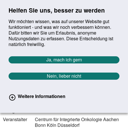
Sprung zur Servicenavigation
Sprung zur Hauptnavigation
Sprung zur Suche
Sprung zum Inhalt
Sprung zum Footer
Helfen Sie uns, besser zu werden
Wir möchten wissen, was auf unserer Website gut
funktioniert - und was wir noch verbessern können.
Suchbegriff:
Dafür bitten wir Sie um Erlaubnis, anonyme
Mob
suchen
Nutzungsdaten zu erfassen. Diese Entscheidung ist
Sie befinden sich hier:
Startseite
Aktuelles
Veranstaltungen
natürlich freiwillig.
Veranstaltungen
Ja, mach ich gern
Zurück zur Übersicht
Nein, lieber nicht
10.09.2022
Bonn | Nordrhein-Westfalen
Weitere Informationen
CIO-Krebs-Informationstag 2022
Kategorie
Informationsforum
Veranstalter
Centrum für Integrierte Onkologie Aachen
Bonn Köln Düsseldorf