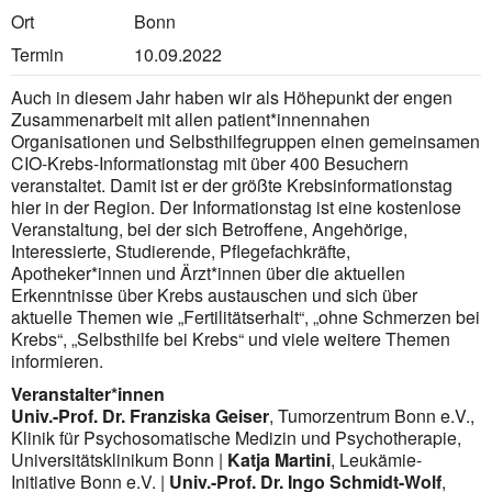
Ort
Bonn
Termin
10.09.2022
Auch in diesem Jahr haben wir als Höhepunkt der engen
Zusammenarbeit mit allen patient*innennahen
Organisationen und Selbsthilfegruppen einen gemeinsamen
CIO-Krebs-Informationstag mit über 400 Besuchern
veranstaltet. Damit ist er der größte Krebsinformationstag
hier in der Region. Der Informationstag ist eine kostenlose
Veranstaltung, bei der sich Betroffene, Angehörige,
Interessierte, Studierende, Pflegefachkräfte,
Apotheker*innen und Ärzt*innen über die aktuellen
Erkenntnisse über Krebs austauschen und sich über
aktuelle Themen wie „Fertilitätserhalt“, „ohne Schmerzen bei
Krebs“, „Selbsthilfe bei Krebs“ und viele weitere Themen
informieren.
Veranstalter*innen
Univ.-Prof. Dr. Franziska Geiser
, Tumorzentrum Bonn e.V.,
Klinik für Psychosomatische Medizin und Psychotherapie,
Universitätsklinikum Bonn |
Katja Martini
, Leukämie-
Initiative Bonn e.V. |
Univ.-Prof. Dr. Ingo Schmidt-Wolf
,