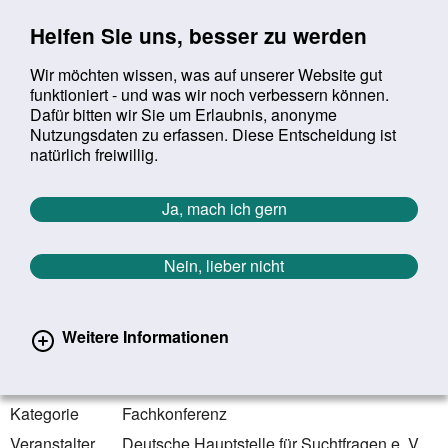
Sprung zur Servicenavigation
Sprung zur Hauptnavigation
Sprung zur Suche
Sprung zum Inhalt
Sprung zum Footer
Helfen Sie uns, besser zu werden
Wir möchten wissen, was auf unserer Website gut
funktioniert - und was wir noch verbessern können.
Suchbegriff:
Dafür bitten wir Sie um Erlaubnis, anonyme
Mob
suchen
Nutzungsdaten zu erfassen. Diese Entscheidung ist
Sie befinden sich hier:
Startseite
Aktuelles
Veranstaltungen
natürlich freiwillig.
Veranstaltungen
Ja, mach ich gern
Zurück zur Übersicht
Nein, lieber nicht
27.10.2025 - 29.10.2025
Potsdam | Brandenburg
Weitere Informationen
64. DHS Fachkonferenz SUCHT 2025:
Schnittstellen gemeinsam gestalten
Kategorie
Fachkonferenz
Veranstalter
Deutsche Hauptstelle für Suchtfragen e. V.