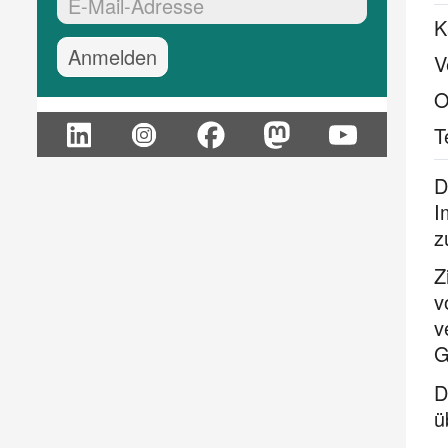
EMail-Adresse:*
K
V
O
T
D
I
z
Z
v
v
G
D
ü