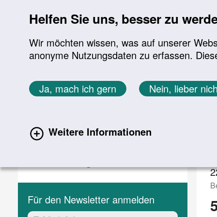
Sprung zur Servicenavigation
Sprung zur Hauptnavigation
Sprung zur Suche
Sprung zum Inhalt
Sprung zum Footer
Helfen Sie uns, besser zu werd
Wir möchten wissen, was auf unserer Websit
anonyme Nutzungsdaten zu erfassen. Diese En
Aktuelles
Themen
Sie befinden sich hier:
Ja, mach ich gern
Nein, lieber nich
Startseite
Aktuelles
Veranstaltungen
Aktuelles
V
Weitere Informationen
Aktuelle Meldungen
(current)
Veranstaltungen
2
Be
Für den Newsletter anmelden