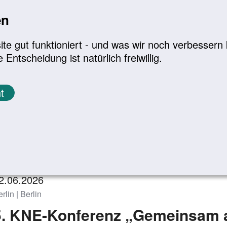
en
a
|
A+
Leichte Sprache
e gut funktioniert - und was wir noch verbessern k
tscheidung ist natürlich freiwillig.
Infomaterial
Service
t
eranstaltungen
Zurück zur Übersicht
2.06.2026
rlin | Berlin
5. KNE-Konferenz „Gemeinsam a