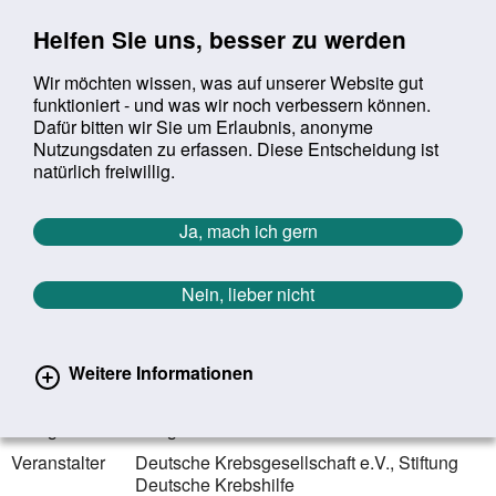
Sprung zur Servicenavigation
Sprung zur Hauptnavigation
Sprung zur Suche
Sprung zum Inhalt
Sprung zum Footer
Helfen Sie uns, besser zu werden
Wir möchten wissen, was auf unserer Website gut
funktioniert - und was wir noch verbessern können.
Suchbegriff:
Dafür bitten wir Sie um Erlaubnis, anonyme
Mob
suchen
Nutzungsdaten zu erfassen. Diese Entscheidung ist
Sie befinden sich hier:
Startseite
Aktuelles
Veranstaltungen
natürlich freiwillig.
Veranstaltungen
Ja, mach ich gern
Zurück zur Übersicht
Nein, lieber nicht
21.02.2024 - 24.02.2024
Berlin | Berlin
Weitere Informationen
36. Deutscher Krebskongress (DKK)
Kategorie
Kongress
Veranstalter
Deutsche Krebsgesellschaft e.V., Stiftung
Deutsche Krebshilfe