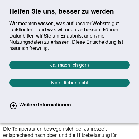
Sprung zur Servicenavigation
Sprung zur Hauptnavigation
Sprung zur Suche
Sprung zum Inhalt
Sprung zum Footer
Helfen Sie uns, besser zu werden
Wir möchten wissen, was auf unserer Website gut
funktioniert - und was wir noch verbessern können.
Suchbegriff:
Dafür bitten wir Sie um Erlaubnis, anonyme
Mob
suchen
Nutzungsdaten zu erfassen. Diese Entscheidung ist
Sie befinden sich hier:
Startseite
Aktuelles
Aktuelle Meldungen
natürlich freiwillig.
Aktuelle Meldungen
Ja, mach ich gern
Nein, lieber nicht
Zurück zur Übersicht
19.06.2023
Weitere Informationen
Hitze und Arbeiten auf dem Bau: Was
tun, wenn‘s heiß wird?
Die Temperaturen bewegen sich der Jahreszeit
entsprechend nach oben und die Hitzebelastung für