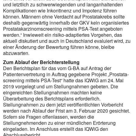
und letztlich zu schwerwiegenden und lang­an­hal­tenden
Komplikationen wie Inkontinenz und Impotenz führen
können. Männern ohne Verdacht auf Prosta­ta­krebs sollte
deshalb gegenwärtig innerhalb der GKV kein organisiertes
Prostatakarzinomscreening mittels PSA-Test angeboten
werden.“ Inwieweit ein risiko-adaptiertes Vorgehen, das
aktuell diskutiert und auch in Deutsch­land evaluiert wird, zu
einer Änderung der Bewertung führen könne, bleibe
abzuwarten.
Zum Ablauf der Berichterstellung
Den Berichtsplan für das vom G-BA auf Antrag der
Patientenvertretung in Auftrag gegebene Projekt „Prostata­
screening mittels PSA-Test“ hatte das IQWiG am 24. Mai
2019 vorgelegt und um Stellungnahmen gebeten. Die
eingereichten Stellungnahmen machten keine
Überarbeitung des Berichtsplans erforderlich.
Stellungnahmen zu dem jetzt veröffentlichten Vorbericht
werden nach Ablauf der Frist am 3. Februar 2020 gesichtet.
Sofern sie Fragen offenlassen, werden die
Stellungnehmenden zu einer mündlichen Erörterung
eingeladen. Im Anschluss erstellt das IQWiG den
Abschlussbericht.