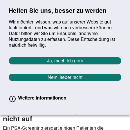
Sprung zur Servicenavigation
Sprung zur Hauptnavigation
Sprung zur Suche
Sprung zum Inhalt
Sprung zum Footer
Helfen Sie uns, besser zu werden
Wir möchten wissen, was auf unserer Website gut
funktioniert - und was wir noch verbessern können.
Suchbegriff:
Dafür bitten wir Sie um Erlaubnis, anonyme
Mob
suchen
Nutzungsdaten zu erfassen. Diese Entscheidung ist
Sie befinden sich hier:
Startseite
Aktuelles
Aktuelle Meldungen
natürlich freiwillig.
Aktuelle Meldungen
Ja, mach ich gern
Nein, lieber nicht
erster
vorheriger
nächs
letz
Zurück zur Übersicht
1626
/
1627
06.01.2020
Weitere Informationen
Prostatakarzinomscreening mittels
PSA-Test: Nutzen wiegt den Schaden
nicht auf
Ein PSA-Screening erspart einigen Patienten die