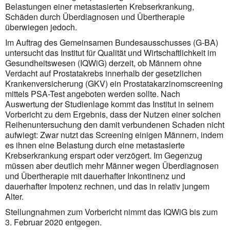
Belastungen einer metastasierten Krebserkrankung,
Schäden durch Überdiagnosen und Übertherapie
überwiegen jedoch.
Im Auftrag des Gemeinsamen Bundesausschusses (G-BA)
untersucht das Institut für Qualität und Wirt­schaft­lichkeit im
Gesundheitswesen (IQWiG) derzeit, ob Männern ohne
Verdacht auf Prostatakrebs innerhalb der gesetz­lichen
Krankenversicherung (GKV) ein Prostata­karzinom­screening
mittels PSA-Test angeboten werden sollte. Nach
Auswertung der Studienlage kommt das Institut in seinem
Vorbericht zu dem Ergebnis, dass der Nutzen einer solchen
Reihenuntersuchung den damit verbundenen Schaden nicht
aufwiegt: Zwar nutzt das Screening einigen Männern, indem
es ihnen eine Belastung durch eine metastasierte
Krebserkrankung erspart oder verzögert. Im Gegenzug
müssen aber deutlich mehr Männer wegen Überdiagnosen
und Übertherapie mit dauerhafter Inkontinenz und
dauerhafter Impotenz rechnen, und das in relativ jungem
Alter.
Stellungnahmen zum Vorbericht nimmt das IQWiG bis zum
3. Februar 2020 entgegen.