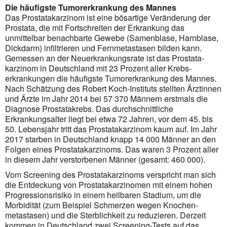
Die häufigste Tumorerkrankung des Mannes
Das Prostatakarzinom ist eine bösartige Veränderung der
Prostata, die mit Fortschreiten der Erkrankung das
unmittelbar benachbarte Gewebe (Samenblase, Harnblase,
Dickdarm) infiltrieren und Fernmetastasen bilden kann.
Gemessen an der Neuerkrankungsrate ist das Prostata­
karzinom in Deutschland mit 23 Prozent aller Krebs­
erkrankungen die häufigste Tumorerkrankung des Mannes.
Nach Schätzung des Robert Koch-Instituts stellten Ärztinnen
und Ärzte im Jahr 2014 bei 57 370 Männern erstmals die
Diagnose Prostatakrebs. Das durch­schnittliche
Erkrankungsalter liegt bei etwa 72 Jahren, vor dem 45. bis
50. Lebensjahr tritt das Prostata­karzi­nom kaum auf. Im Jahr
2017 starben in Deutschland knapp 14 000 Männer an den
Folgen eines Prostata­karzi­noms. Das waren 3 Prozent aller
in diesem Jahr verstorbenen Männer (gesamt: 460 000).
Vom Screening des Prostatakarzinoms verspricht man sich
die Entdeckung von Prostatakarzinomen mit einem hohen
Progressionsrisiko in einem heilbaren Stadium, um die
Morbidität (zum Beispiel Schmerzen wegen Knochen­
metastasen) und die Sterblichkeit zu reduzieren. Derzeit
kommen in Deutschland zwei Screening-Tests auf das