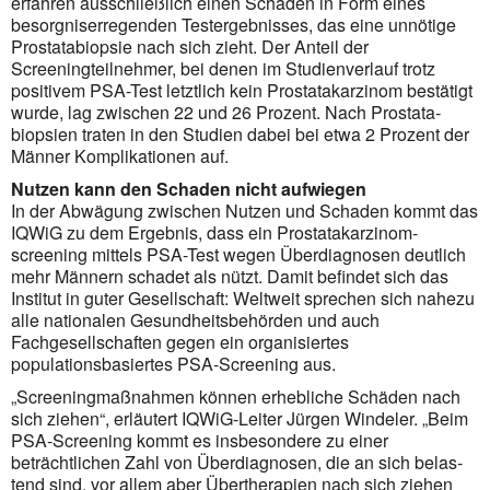
erfahren ausschließlich einen Schaden in Form eines
besorgniserregenden Testergebnisses, das eine unnötige
Prostatabiopsie nach sich zieht. Der Anteil der
Screeningteilnehmer, bei denen im Studienverlauf trotz
positi­vem PSA-Test letztlich kein Prostatakarzinom bestätigt
wurde, lag zwischen 22 und 26 Prozent. Nach Pros­tata­
biopsien traten in den Studien dabei bei etwa 2 Prozent der
Männer Komplikationen auf.
Nutzen kann den Schaden nicht aufwiegen
In der Abwägung zwischen Nutzen und Schaden kommt das
IQWiG zu dem Ergebnis, dass ein Prostata­karzi­nom­­
screening mittels PSA-Test wegen Überdiagnosen deutlich
mehr Männern schadet als nützt. Damit befin­det sich das
Institut in guter Gesellschaft: Weltweit sprechen sich nahezu
alle nationalen Gesund­heits­behör­den und auch
Fachgesellschaften gegen ein organisiertes
populationsbasiertes PSA-Screening aus.
„Screeningmaßnahmen können erhebliche Schäden nach
sich ziehen“, erläutert IQWiG-Leiter Jürgen Windeler. „Beim
PSA-Screening kommt es insbesondere zu einer
beträchtlichen Zahl von Überdiagnosen, die an sich belas­
tend sind, vor allem aber Übertherapien nach sich ziehen