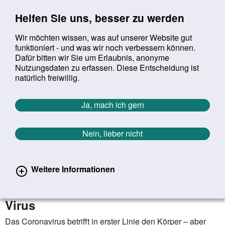
Sprung zur Servicenavigation
Sprung zur Hauptnavigation
Sprung zur Suche
Sprung zum Inhalt
Sprung zum Footer
Helfen Sie uns, besser zu werden
Wir möchten wissen, was auf unserer Website gut
funktioniert - und was wir noch verbessern können.
Suchbegriff:
Dafür bitten wir Sie um Erlaubnis, anonyme
Mob
suchen
Nutzungsdaten zu erfassen. Diese Entscheidung ist
Sie befinden sich hier:
Startseite
Aktuelles
Aktuelle Meldungen
natürlich freiwillig.
Aktuelle Meldungen
Ja, mach ich gern
Nein, lieber nicht
erster
vorheriger
nächs
letz
Zurück zur Übersicht
1587
/
1627
18.03.2020
Weitere Informationen
8 hilfreiche Tipps für die seelische
Gesundheit in Zeiten des Corona-
Virus
Das Coronavirus betrifft in erster Linie den Körper – aber