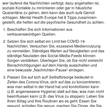
wer laufend die Nachrichten verfolgt, dazu ange­halten ist,
soziale Kontakte zu minimieren oder gar in häusliche
Quaran­täne zu gehen, dem kann das auch aufs Gemüt
schlagen. Mental Health Europe hat 8 Tipps zusammen­
gestellt, die helfen auf die psychische Gesundheit zu achten.
Beschaffen Sie sich Informationen aus
vertrauenswürdigen Quellen.
Setzen Sie sich selbst ein Limit bei COVID-19-
Nachrichten. Versuchen Sie, exzessive Mediennutzung
zu vermeiden. Ständiges Warten auf Neuigkeiten und das
ständige Neuladen des Social-Media-Feeds können
Sorgen verstärken. Überlegen Sie, ob Sie nicht vielleicht
Benachrichtigungen auf dem Handy ausschalten und
eine bewusste „Nachrichten-Pause“ einlegen.
Passen Sie auf sich auf! Selbstfürsorge bedeutet in
Zeiten des Corona-Virus, sich auf das zu konzen­trie­ren,
was man selbst in der Hand hat und kontrollieren kann
(z.B. angemessene Hygiene) statt auf das, was man nicht
beeinflussen kann (z.B. das Virus zu stoppen). Leben Sie
Ihren Alltag und Ihre Routinen wo es geht: Essen Sie
gesund, schlafen Sie genug, machen Sie Dinge, die Sie