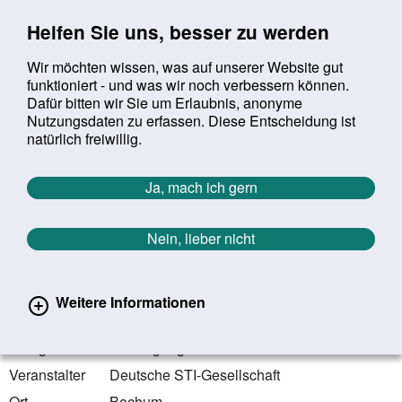
Sprung zur Servicenavigation
Sprung zur Hauptnavigation
Sprung zur Suche
Sprung zum Inhalt
Sprung zum Footer
Helfen Sie uns, besser zu werden
Wir möchten wissen, was auf unserer Website gut
funktioniert - und was wir noch verbessern können.
Suchbegriff:
Dafür bitten wir Sie um Erlaubnis, anonyme
Mob
suchen
Nutzungsdaten zu erfassen. Diese Entscheidung ist
Sie befinden sich hier:
Startseite
Aktuelles
Veranstaltungen
natürlich freiwillig.
Veranstaltungen
Ja, mach ich gern
Zurück zur Übersicht
Nein, lieber nicht
17.01.2020 - 18.01.2020
Bochum | Nordrhein-Westfalen
Weitere Informationen
9. Fachtag „Sexualität und Psyche“
Kategorie
Fachtagung
Veranstalter
Deutsche STI-Gesellschaft
Ort
Bochum