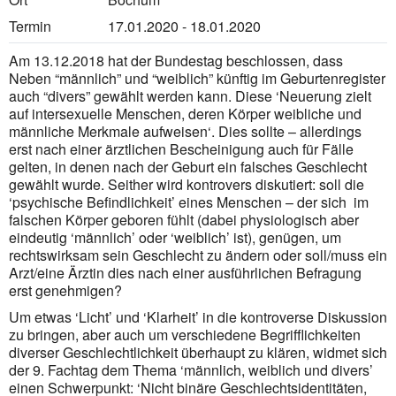
Termin
17.01.2020 - 18.01.2020
Am 13.12.2018 hat der Bundestag beschlossen, dass
Neben “männlich” und “weiblich” künftig im Gebur­ten­register
auch “divers” gewählt werden kann. Diese ‘Neuerung zielt
auf intersexuelle Menschen, deren Kör­per weibliche und
männliche Merkmale aufweisen‘. Dies sollte – allerdings
erst nach einer ärztlichen Beschei­nigung auch für Fälle
gelten, in denen nach der Geburt ein falsches Geschlecht
gewählt wurde. Seither wird kontrovers diskutiert: soll die
‘psychische Befindlichkeit’ eines Menschen – der sich im
fal­schen Körper geboren fühlt (dabei physiologisch aber
eindeutig ‘männlich’ oder ‘weiblich’ ist), genügen, um
rechtswirksam sein Geschlecht zu ändern oder soll/muss ein
Arzt/eine Ärztin dies nach einer ausführ­lichen Befragung
erst genehmigen?
Um etwas ‘Licht’ und ‘Klarheit’ in die kontroverse Diskussion
zu bringen, aber auch um verschiedene Begriff­lichkeiten
diverser Geschlechtlichkeit überhaupt zu klären, widmet sich
der 9. Fachtag dem Thema ‘männlich, weiblich und divers’
einen Schwerpunkt: ‘Nicht binäre Geschlechtsidentitäten,