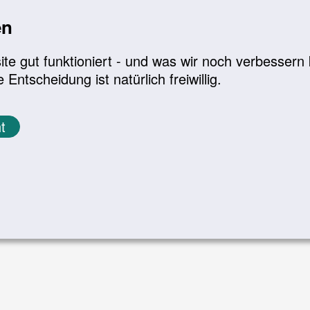
1ecead88
en
e gut funktioniert - und was wir noch verbessern k
tscheidung ist natürlich freiwillig.
t